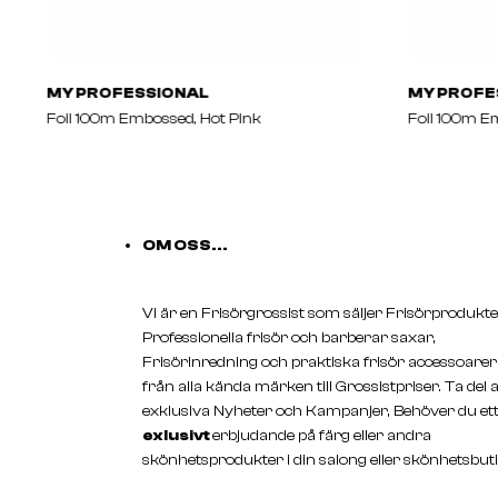
MY PROFESSIONAL
MY PROFE
Foil 100m Embossed, Hot Pink
Foil 100m E
OM OSS...
Vi är en Frisörgrossist som säljer Frisörprodukte
Professionella frisör och barberar saxar,
Frisörinredning och praktiska frisör accessoarer
från alla kända märken till Grossistpriser. Ta del 
exklusiva Nyheter och Kampanjer, Behöver du et
exlusivt
erbjudande på färg eller andra
skönhetsprodukter i din salong eller skönhetsbuti