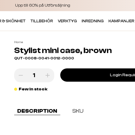
Upp till 60% på Utförsäljning
R & SKÖNHET
TILLBEHÖR
VERKTYG
INREDNING
KAMPANJER
Home
Stylist mini case, brown
QUT-0008-0041-0012-0000
Login Requ
Few in stock
DESCRIPTION
SKU