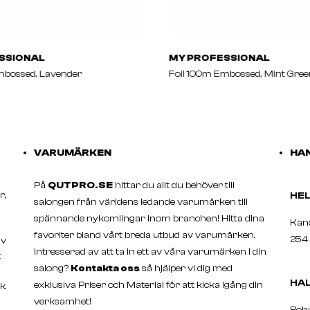
SSIONAL
MY PROFESSIONAL
mbossed, Lavender
Foil 100m Embossed, Mint Gree
VARUMÄRKEN
HAN
På
QUTPRO.SE
hittar du allt du behöver till
r,
H
salongen från världens ledande varumärken till
spännande nykomlingar inom branchen! Hitta dina
Ka
favoriter bland vårt breda utbud av varumärken.
254 
av
Intresserad av att ta in ett av våra varumärken i din
t
salong?
Kontakta oss
så hjälper vi dig med
HA
exklusiva Priser och Material för att kicka igång din
k.
verksamhet!
Boh