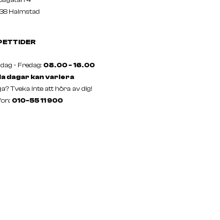
38 Halmstad
PETTIDER
ag - Fredag:
08.00 - 16.00
a dagar kan variera
a? Tveka inte att höra av dig!
fon:
010-55 11 900