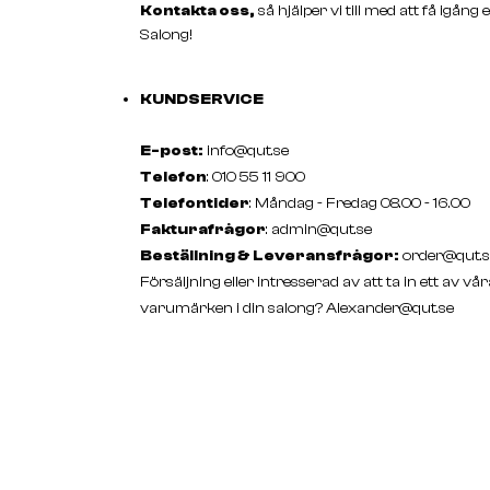
Kontakta oss,
så hjälper vi till med att få igång 
Salong!
KUNDSERVICE
E-post:
info@qut.se
Telefon
: 010 55 11 900
Telefontider
: Måndag - Fredag 08.00 - 16.00
Fakturafrågor
:
admin@qut.se
Beställning & Leveransfrågor:
order@qut.s
Försäljning eller intresserad av att ta in ett av vår
varumärken i din salong?
Alexander@qut.se