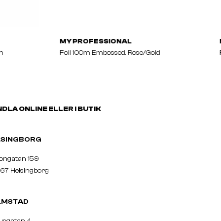
MY PROFESSIONAL
n
Foil 100m Embossed, Rose/gold
DLA ONLINE ELLER I BUTIK
ELSINGBORG
nongatan 159
67 Helsingborg
LMSTAD
usgatan 4