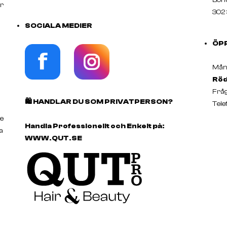
er
302 
SOCIALA MEDIER
ÖP
Månd
Röd
Fråg
🛍️
HANDLAR DU SOM PRIVATPERSON?
Tele
e
Handla Professionellt och Enkelt på:
a
WWW.QUT.SE