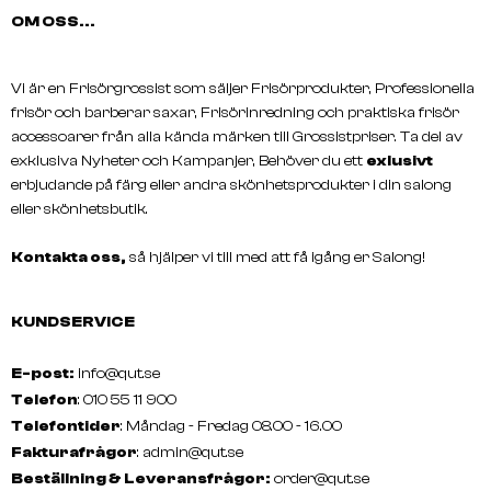
REVLON PROFESSIONAL
REVLON PROFESSIONA
OM OSS...
COLOR EXCEL GLOSS 70ml
REVLONISSIMO Pure Col
60ml
Vi är en Frisörgrossist som säljer Frisörprodukter, Professionella
frisör och barberar saxar, Frisörinredning och praktiska frisör
accessoarer från alla kända märken till Grossistpriser. Ta del av
exklusiva Nyheter och Kampanjer, Behöver du ett
exlusivt
erbjudande på färg eller andra skönhetsprodukter i din salong
eller skönhetsbutik.
Kontakta oss,
så hjälper vi till med att få igång er Salong!
KUNDSERVICE
E-post:
info@qut.se
Telefon
: 010 55 11 900
Telefontider
: Måndag - Fredag 08.00 - 16.00
Fakturafrågor
:
admin@qut.se
Beställning & Leveransfrågor:
order@qut.se