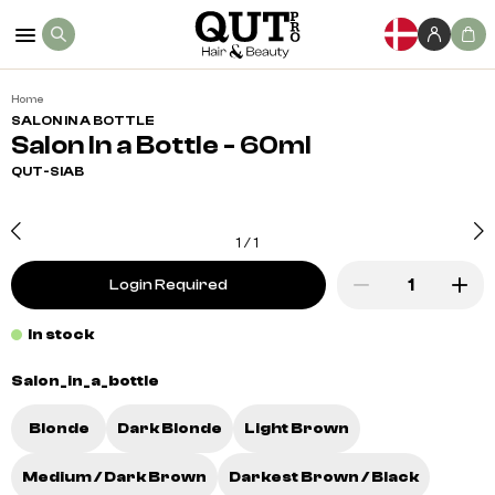
Home
SALON IN A BOTTLE
Salon In a Bottle - 60ml
QUT-SIAB
1
/
1
Login Required
In stock
Salon_in_a_bottle
Blonde
Dark Blonde
Light Brown
Medium / Dark Brown
Darkest Brown / Black