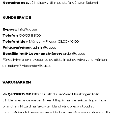
Kontakta oss,
så hjälper vi till med att få igång er Salong!
KUNDSERVICE
E-post:
info@qut.se
Telefon
: 010 55 11 900
Telefontider
: Måndag - Fredag 08.00 - 16.00
Fakturafrågor
:
admin@qut.se
Beställning & Leveransfrågor:
order@qut.se
Försäljning eller intresserad av att ta in ett av våra varumärken i
din salong?
Alexander@qut.se
VARUMÄRKEN
På
QUTPRO.SE
hittar du allt du behöver till salongen från
världens ledande varumärken till spännande nykomlingar inom
branchen! Hitta dina favoriter bland vårt breda utbud av
varumärken. Intresserad av att ta in ett av våra varumärken i din