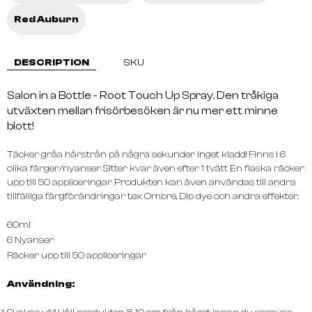
Red Auburn
DESCRIPTION
SKU
Salon in a Bottle - Root Touch Up Spray. Den tråkiga
utväxten mellan frisörbesöken är nu mer ett minne
blott!
Täcker gråa hårstrån på några sekunder Inget kladd! Finns i 6
olika färger/nyanser Sitter kvar även efter 1 tvätt En flaska räcker
upp till 50 appliceringar Produkten kan även användas till andra
tillfälliga färgförändringar t.ex Ombré, Dip dye och andra effekter.
60ml
6 Nyanser
Räcker upp till 50 appliceringar
Användning: