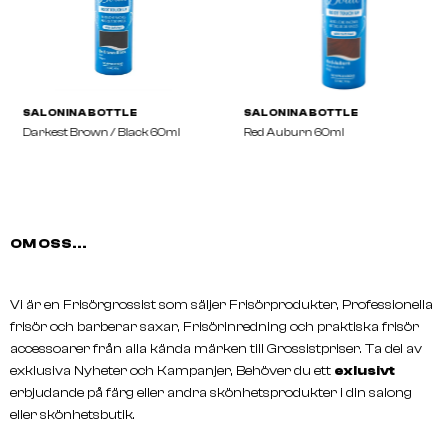
OM OSS...
Vi är en Frisörgrossist som säljer Frisörprodukter, Professionella
frisör och barberar saxar, Frisörinredning och praktiska frisör
accessoarer från alla kända märken till Grossistpriser. Ta del av
SALON IN A BOTTLE
SALON IN A BOTTLE
exklusiva Nyheter och Kampanjer, Behöver du ett
exlusivt
Darkest Brown / Black 60ml
Red Auburn 60ml
erbjudande på färg eller andra skönhetsprodukter i din salong
eller skönhetsbutik.