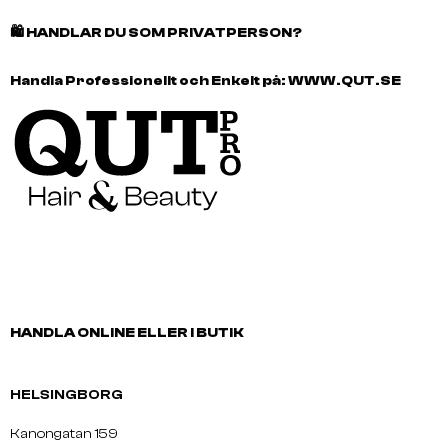
🛍️
HANDLAR DU SOM PRIVATPERSON?
Handla Professionellt och Enkelt på:
WWW.QUT.SE
HANDLA ONLINE ELLER I BUTIK
HELSINGBORG
Kanongatan 159