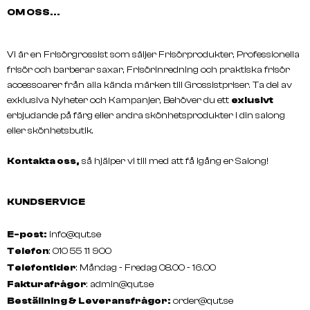
OM OSS...
Vi är en Frisörgrossist som säljer Frisörprodukter, Professionella
A.S.P
A.S.P
frisör och barberar saxar, Frisörinredning och praktiska frisör
MODE Care Re-Energise
MODE Care Re-Energise
accessoarer från alla kända märken till Grossistpriser. Ta del av
Conditioner
Shampoo
exklusiva Nyheter och Kampanjer, Behöver du ett
exlusivt
erbjudande på färg eller andra skönhetsprodukter i din salong
eller skönhetsbutik.
Kontakta oss,
så hjälper vi till med att få igång er Salong!
KUNDSERVICE
E-post:
info@qut.se
Telefon
: 010 55 11 900
Telefontider
: Måndag - Fredag 08.00 - 16.00
Fakturafrågor
:
admin@qut.se
Beställning & Leveransfrågor:
order@qut.se