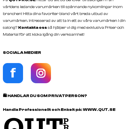
På
QUTPRO.SE
hittar du allt du behöver till salongen från
världens ledande varumärken till spännande nykomlingar inom
branchen! Hitta dina favoriter bland vårt breda utbud av
varumärken. Intresserad av att ta in ett av våra varumärken i din
salong?
Kontakta oss
så hjälper vi dig med exklusiva Priser och
Material för att kicka igång din verksamhet!
SOCIALA MEDIER
🛍️
HANDLAR DU SOM PRIVATPERSON?
Handla Professionellt och Enkelt på:
WWW.QUT.SE