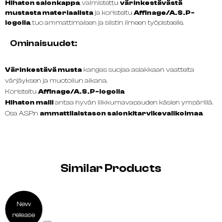
Hihaton salonkappa
, valmistettu
värinkestävästä
mustasta materiaalista
ja koristeltu
Affinage/A.S.P-
logolla
, tuo ammattimaisen ja siistin ilmeen työpisteelle.
Ominaisuudet:
Värinkestävä musta
kangas suojaa asiakkaan vaatteita
värjäyksen ja muotoilun aikana.
Koristeltu
Affinage/A.S.P-logolla
.
Hihaton malli
antaa hyvän liikkumavapauden käsien ympärillä.
Osa A.S.P:n
ammattilaistason salonkitarvikevalikoimaa
.
Similar Products
New
release