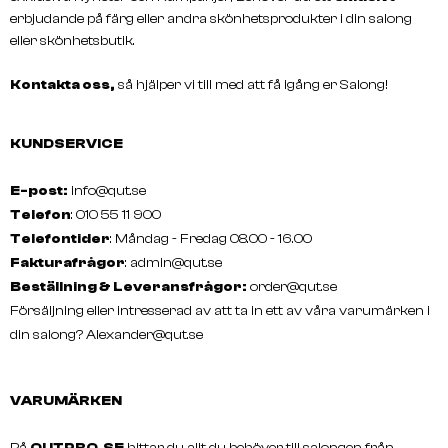
erbjudande på färg eller andra skönhetsprodukter i din salong
eller skönhetsbutik.
Kontakta oss,
så hjälper vi till med att få igång er Salong!
KUNDSERVICE
E-post:
info@qut.se
Telefon
: 010 55 11 900
Telefontider
: Måndag - Fredag 08.00 - 16.00
Fakturafrågor
:
admin@qut.se
Beställning & Leveransfrågor:
order@qut.se
Försäljning eller intresserad av att ta in ett av våra varumärken i
din salong?
Alexander@qut.se
VARUMÄRKEN