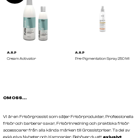
OM OSS...
A.S.P
A.S.P
Vi är en Frisörgrossist som säljer Frisörprodukter, Professionella
Cream Activator
Pre-Pigmentation Spray
frisör och barberar saxar, Frisörinredning och praktiska frisör
accessoarer från alla kända märken till Grossistpriser. Ta del av
exklusiva Nyheter och Kampanjer, Behöver du ett
exlusivt