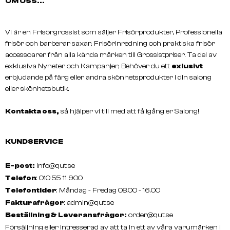
OM OSS...
Vi är en Frisörgrossist som säljer Frisörprodukter, Professionella
frisör och barberar saxar, Frisörinredning och praktiska frisör
DISICIDE
DISICIDE
accessoarer från alla kända märken till Grossistpriser. Ta del av
Universal Spray
Universal Spray 300ml
exklusiva Nyheter och Kampanjer, Behöver du ett
exlusivt
erbjudande på färg eller andra skönhetsprodukter i din salong
eller skönhetsbutik.
Kontakta oss,
så hjälper vi till med att få igång er Salong!
KUNDSERVICE
E-post:
info@qut.se
Telefon
: 010 55 11 900
Telefontider
: Måndag - Fredag 08.00 - 16.00
Fakturafrågor
:
admin@qut.se
Beställning & Leveransfrågor:
order@qut.se
Försäljning eller intresserad av att ta in ett av våra varumärken i