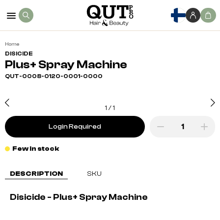
Home
DISICIDE
Plus+ Spray Machine
QUT-0008-0120-0001-0000
1
/
1
Login Required
Few in stock
DESCRIPTION
SKU
Disicide - Plus+ Spray Machine