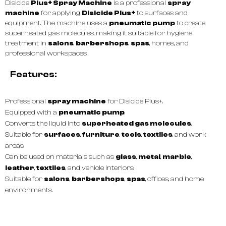
Disicide
Plus+ Spray Machine
is a professional
spray
machine
for applying
Disicide Plus+
to surfaces and
equipment. The machine uses a
pneumatic pump
to create
superheated gas molecules, making it suitable for hygiene
treatment in
salons
,
barbershops
,
spas
, homes, and
professional workspaces.
Features:
Professional
spray machine
for Disicide Plus+.
Equipped with a
pneumatic pump
.
Converts the liquid into
superheated gas molecules
.
Suitable for
surfaces
,
furniture
,
tools
,
textiles
, and work
areas.
Can be used on materials such as
glass
,
metal
,
marble
,
leather
,
textiles
, and vehicle interiors.
Suitable for
salons
,
barbershops
,
spas
, offices, and home
environments.