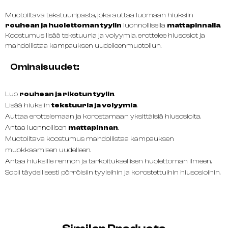
Muotoiltava tekstuuripasta, joka auttaa luomaan hiuksiin
rouhean ja huolettoman tyylin
luonnollisella
mattapinnalla
.
Koostumus lisää tekstuuria ja volyymia, erottelee hiusosiot ja
mahdollistaa kampauksen uudelleenmuotoilun.
Ominaisuudet:
Luo
rouhean ja rikotun tyylin
.
Lisää hiuksiin
tekstuuria ja volyymia
.
Auttaa erottelemaan ja korostamaan yksittäisiä hiusosioita.
Antaa luonnollisen
mattapinnan
.
Muotoiltava koostumus mahdollistaa kampauksen
muokkaamisen uudelleen.
Antaa hiuksille rennon ja tarkoituksellisen huolettoman ilmeen.
Sopii täydellisesti pörröisiin tyyleihin ja korostettuihin hiusosioihin.