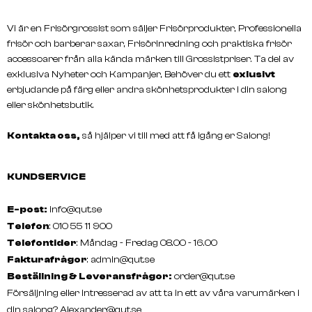
Vi är en Frisörgrossist som säljer Frisörprodukter, Professionella
L'ORÉAL
L'ORÉAL
TECNI ART FIX ANTI-FRIZZ
TECNI ART Bouncy & Te
frisör och barberar saxar, Frisörinredning och praktiska frisör
250ml
150ml
accessoarer från alla kända märken till Grossistpriser. Ta del av
exklusiva Nyheter och Kampanjer, Behöver du ett
exlusivt
erbjudande på färg eller andra skönhetsprodukter i din salong
eller skönhetsbutik.
Kontakta oss,
så hjälper vi till med att få igång er Salong!
KUNDSERVICE
E-post:
info@qut.se
Telefon
: 010 55 11 900
Telefontider
: Måndag - Fredag 08.00 - 16.00
Fakturafrågor
:
admin@qut.se
Beställning & Leveransfrågor:
order@qut.se
Försäljning eller intresserad av att ta in ett av våra varumärken i
din salong?
Alexander@qut.se