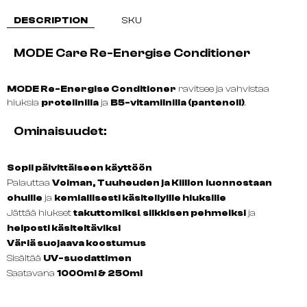
DESCRIPTION
SKU
MODE Care Re-Energise Conditioner
MODE Re-Energise Conditioner
ravitsee ja vahvistaa
hiuksia
proteiinilla
ja
B5-vitamiinilla (pantenoli)
.
Ominaisuudet:
Sopii päivittäiseen käyttöön
Palauttaa
Voiman, Tuuheuden ja Kiillon
luonnostaan
ohuille
ja
kemiallisesti käsitellyille hiuksille
Jättää hiukset
takuttomiksi
,
silkkisen pehmeiksi
ja
helposti käsiteltäviksi
Väriä suojaava koostumus
Sisältää
UV-suodattimen
Saatavana
1000ml & 250ml