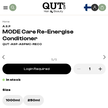
Home
A.S.P
MODE Care Re-Energise
Conditioner
QUT-ASP-ASPMC-RECO
1
/
1
Login Required
In stock
Size
1000ml
250ml