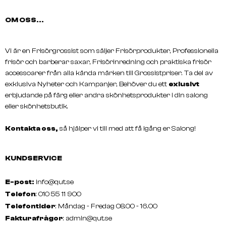
OM OSS...
Vi är en Frisörgrossist som säljer Frisörprodukter, Professionella
L'ORÉAL
L'ORÉAL
frisör och barberar saxar, Frisörinredning och praktiska frisör
VITAMINO COLOR Shampoo
SÉRIE EXPERT Silver S
accessoarer från alla kända märken till Grossistpriser. Ta del av
exklusiva Nyheter och Kampanjer, Behöver du ett
exlusivt
erbjudande på färg eller andra skönhetsprodukter i din salong
eller skönhetsbutik.
Kontakta oss,
så hjälper vi till med att få igång er Salong!
KUNDSERVICE
E-post:
info@qut.se
Telefon
: 010 55 11 900
Telefontider
: Måndag - Fredag 08.00 - 16.00
Fakturafrågor
:
admin@qut.se