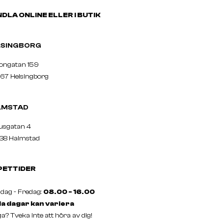
DLA ONLINE ELLER I BUTIK
ELSINGBORG
nongatan 159
67 Helsingborg
LMSTAD
usgatan 4
38 Halmstad
PETTIDER
ag - Fredag:
08.00 - 16.00
a dagar kan variera
a? Tveka inte att höra av dig!