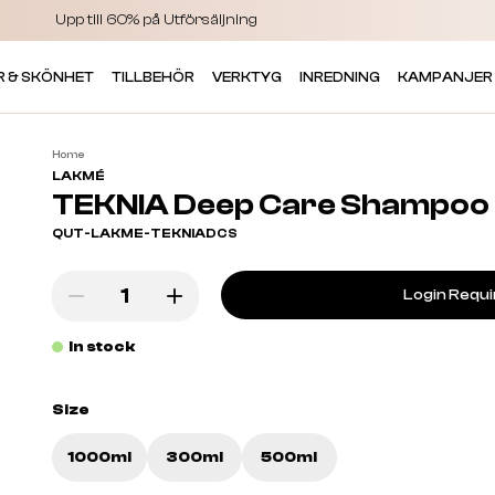
Upp till 60% på Utförsäljning
R & SKÖNHET
TILLBEHÖR
VERKTYG
INREDNING
KAMPANJER
Home
LAKMÉ
TEKNIA Deep Care Shampoo
QUT-LAKME-TEKNIADCS
Login Requ
In stock
Size
1000ml
300ml
500ml