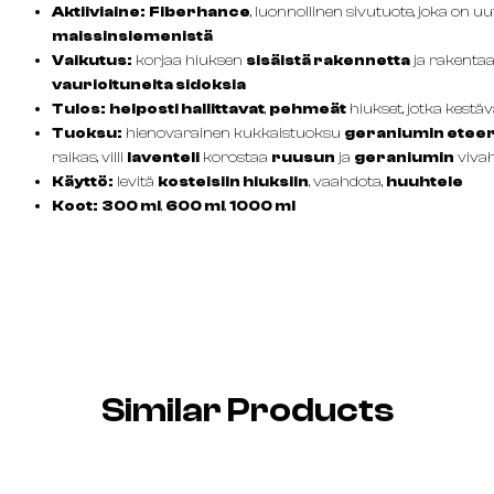
Aktiiviaine:
Fiberhance
, luonnollinen sivutuote, joka on uu
maissinsiemenistä
Vaikutus:
korjaa hiuksen
sisäistä rakennetta
ja rakentaa
vaurioituneita sidoksia
Tulos:
helposti hallittavat
,
pehmeät
hiukset, jotka kestä
Tuoksu:
hienovarainen kukkaistuoksu
geraniumin eteeris
raikas, villi
laventeli
korostaa
ruusun
ja
geraniumin
vivah
Käyttö:
levitä
kosteisiin hiuksiin
, vaahdota,
huuhtele
Koot:
300 ml
,
600 ml
,
1000 ml
Similar Products