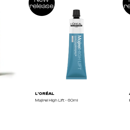
release
r
L'ORÉAL
Majirel High Lift - 60ml