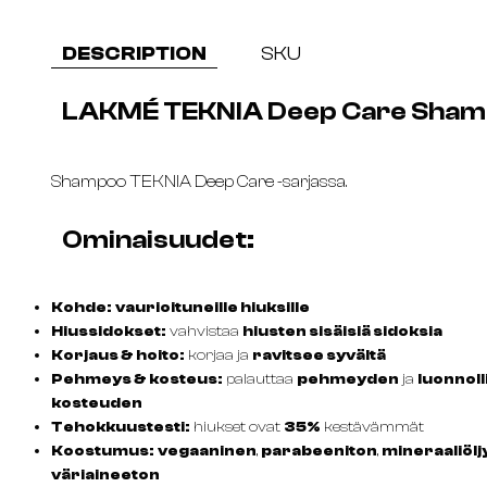
DESCRIPTION
SKU
LAKMÉ TEKNIA Deep Care Sha
Shampoo TEKNIA Deep Care -sarjassa.
Ominaisuudet:
Kohde:
vaurioituneille hiuksille
Hiussidokset:
vahvistaa
hiusten sisäisiä sidoksia
Korjaus & hoito:
korjaa ja
ravitsee syvältä
Pehmeys & kosteus:
palauttaa
pehmeyden
ja
luonnoll
kosteuden
Tehokkuustesti:
hiukset ovat
35%
kestävämmät
Koostumus:
vegaaninen
,
parabeeniton
,
mineraaliölj
väriaineeton