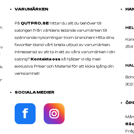
VARUMÄRKEN
HAN
På
QUTPRO.SE
hittar du allt du behöver till
r,
H
salongen från världens ledande varumärken till
spännande nykomlingar inom branchen! Hitta dina
Ka
favoriter bland vårt breda utbud av varumärken.
254 
av
Intresserad av att ta in ett av våra varumärken i din
t
salong?
Kontakta oss
så hjälper vi dig med
HA
exklusiva Priser och Material för att kicka igång din
k.
verksamhet!
Boh
er
302 
SOCIALA MEDIER
ÖP
Månd
Röd
Fråg