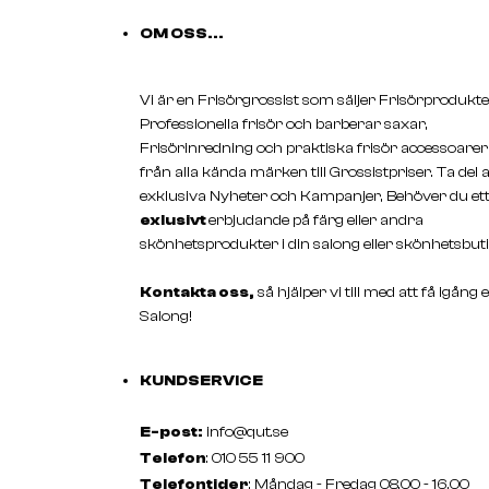
OM OSS...
Vi är en Frisörgrossist som säljer Frisörprodukte
Professionella frisör och barberar saxar,
Frisörinredning och praktiska frisör accessoarer
från alla kända märken till Grossistpriser. Ta del 
exklusiva Nyheter och Kampanjer, Behöver du et
exlusivt
erbjudande på färg eller andra
skönhetsprodukter i din salong eller skönhetsbuti
Kontakta oss,
så hjälper vi till med att få igång 
Salong!
KUNDSERVICE
E-post:
info@qut.se
Telefon
: 010 55 11 900
Telefontider
: Måndag - Fredag 08.00 - 16.00