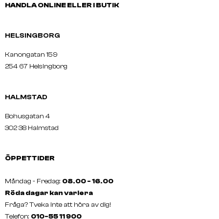
HANDLA ONLINE ELLER I BUTIK
HELSINGBORG
Kanongatan 159
254 67 Helsingborg
HALMSTAD
Bohusgatan 4
302 38 Halmstad
ÖPPETTIDER
Måndag - Fredag:
08.00 - 16.00
Röda dagar kan variera
Fråga? Tveka inte att höra av dig!
Telefon:
010-55 11 900