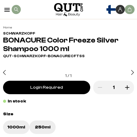
Home
SCHWARZKOPF
BONACURE Color Freeze Silver
Shampoo 1000 ml
QUT-SCHWARZKOPF-BONACURECFTSS
1
/
1
Login Required
In stock
Size
1000ml
250ml