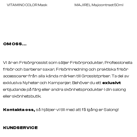
OM OSS...
L'ORÉAL
L'ORÉAL
VITAMINO COLOR Mask
MAJIREL Majicontrast 
Vi är en Frisörgrossist som säljer Frisörprodukter, Professionella
frisör och barberar saxar, Frisörinredning och praktiska frisör
accessoarer från alla kända märken till Grossistpriser. Ta del av
exklusiva Nyheter och Kampanjer, Behöver du ett
exlusivt
erbjudande på färg eller andra skönhetsprodukter i din salong
eller skönhetsbutik.
Kontakta oss,
så hjälper vi till med att få igång er Salong!
KUNDSERVICE