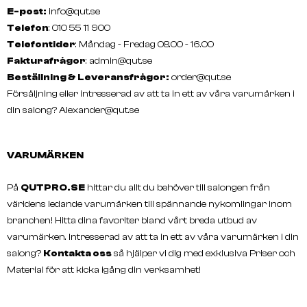
E-post:
info@qut.se
Telefon
: 010 55 11 900
Telefontider
: Måndag - Fredag 08.00 - 16.00
Fakturafrågor
:
admin@qut.se
Beställning & Leveransfrågor:
order@qut.se
Försäljning eller intresserad av att ta in ett av våra varumärken i
din salong?
Alexander@qut.se
VARUMÄRKEN
På
QUTPRO.SE
hittar du allt du behöver till salongen från
världens ledande varumärken till spännande nykomlingar inom
branchen! Hitta dina favoriter bland vårt breda utbud av
varumärken. Intresserad av att ta in ett av våra varumärken i din
salong?
Kontakta oss
så hjälper vi dig med exklusiva Priser och
Material för att kicka igång din verksamhet!