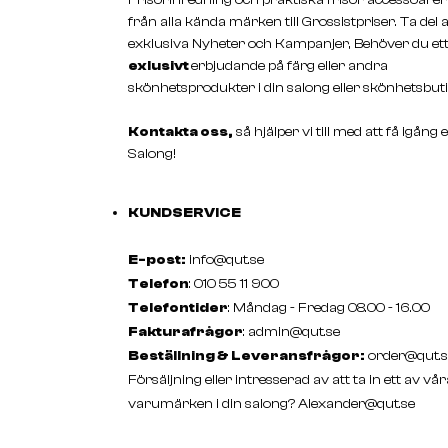
från alla kända märken till Grossistpriser. Ta del 
exklusiva Nyheter och Kampanjer, Behöver du et
exlusivt
erbjudande på färg eller andra
skönhetsprodukter i din salong eller skönhetsbuti
Kontakta oss,
så hjälper vi till med att få igång 
Salong!
KUNDSERVICE
E-post:
info@qut.se
Telefon
: 010 55 11 900
Telefontider
: Måndag - Fredag 08.00 - 16.00
Fakturafrågor
:
admin@qut.se
Beställning & Leveransfrågor:
order@qut.s
Försäljning eller intresserad av att ta in ett av vår
varumärken i din salong?
Alexander@qut.se