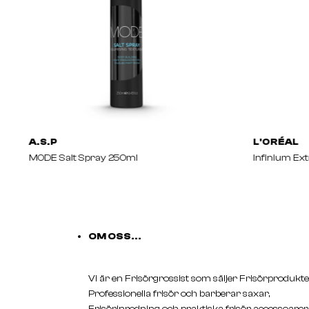
A.S.P
L'ORÉAL
MODE Salt Spray 250ml
Infinium Ex
OM OSS...
Vi är en Frisörgrossist som säljer Frisörprodukte
Professionella frisör och barberar saxar,
Frisörinredning och praktiska frisör accessoarer