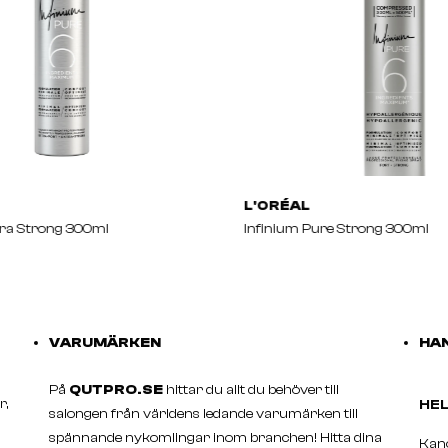
L'ORÉAL
tra Strong 300ml
Infinium Pure Strong 300ml
VARUMÄRKEN
HAN
På
QUTPRO.SE
hittar du allt du behöver till
r,
H
salongen från världens ledande varumärken till
spännande nykomlingar inom branchen! Hitta dina
Ka