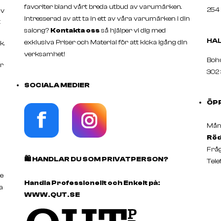
favoriter bland vårt breda utbud av varumärken.
254 
av
Intresserad av att ta in ett av våra varumärken i din
t
salong?
Kontakta oss
så hjälper vi dig med
HA
exklusiva Priser och Material för att kicka igång din
k.
verksamhet!
Boh
er
302 
SOCIALA MEDIER
ÖP
Månd
Röd
Fråg
🛍️
HANDLAR DU SOM PRIVATPERSON?
Tele
e
Handla Professionellt och Enkelt på:
a
WWW.QUT.SE