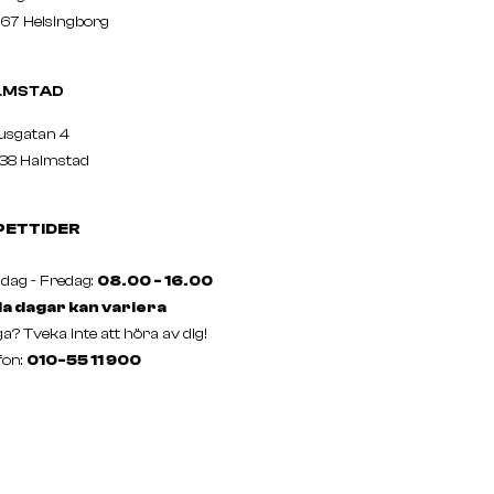
67 Helsingborg
LMSTAD
usgatan 4
38 Halmstad
PETTIDER
ag - Fredag:
08.00 - 16.00
a dagar kan variera
a? Tveka inte att höra av dig!
fon:
010-55 11 900