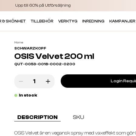
Upp till 60% på Utförsäljning
R & SKÖNHET
TILLBEHÖR
VERKTYG
INREDNING
KAMPANJER
Home
SCHWARZKOPF
OSIS Velvet 200 ml
QUT-0053-0018-0002-0200
Login Requ
In stock
DESCRIPTION
SKU
OSiS Velvet är en vegansk spray med vaxeffekt som gör 