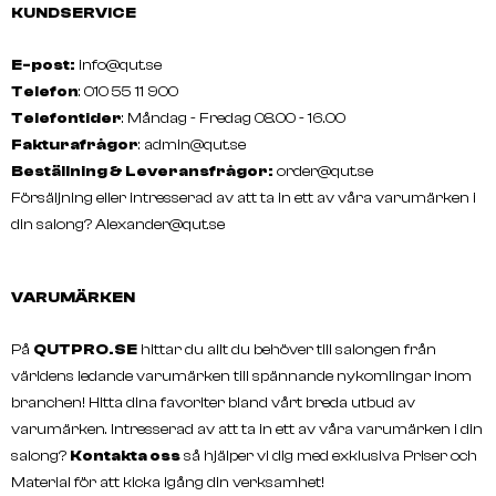
KUNDSERVICE
E-post:
info@qut.se
Telefon
: 010 55 11 900
Telefontider
: Måndag - Fredag 08.00 - 16.00
Fakturafrågor
:
admin@qut.se
Beställning & Leveransfrågor:
order@qut.se
Försäljning eller intresserad av att ta in ett av våra varumärken i
din salong?
Alexander@qut.se
VARUMÄRKEN
På
QUTPRO.SE
hittar du allt du behöver till salongen från
världens ledande varumärken till spännande nykomlingar inom
branchen! Hitta dina favoriter bland vårt breda utbud av
varumärken. Intresserad av att ta in ett av våra varumärken i din
salong?
Kontakta oss
så hjälper vi dig med exklusiva Priser och
Material för att kicka igång din verksamhet!