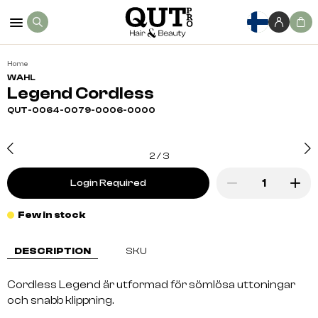
Home
WAHL
Legend Cordless
QUT-0064-0079-0006-0000
2
/
3
Login Required
Few in stock
DESCRIPTION
SKU
Cordless Legend är utformad för sömlösa uttoningar
och snabb klippning.