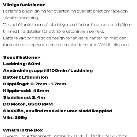
Viktiga funktioner
Förlängd bladglidning för övertoning över ett brett område och
sömlös blandning.
”Crunch"-funktionen på bladet ger en hörbar feedback och hjälper
till med fina detaljer för att göra uttoningen perfekt.
Lättare vikt och sladdlös design för enklare hantering med den
fantastiska klippkvaliteten hos en sladdansluten WAHL-klippare.
Specifikationer
:
Laddning: 60mi
Användning: upp till 100min / Laddning
Batteri: Lithium Ion
Klipplängd: 0.7mm - 1.7mm
Klippbredd: 46mm
Sladdlängd: 2.4m
DC Motor, 6500 RPM
Sladdlös, använd med eller utan sladd ikopplad
Vikt: 295g
What's in the Box
8 Premium Attachment Combs (1.5 | 3 | 4.5 | 6 | 10 |13 | 19 | 25 mm)