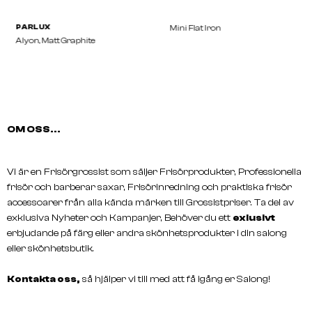
OM OSS...
Vi är en Frisörgrossist som säljer Frisörprodukter, Professionella
frisör och barberar saxar, Frisörinredning och praktiska frisör
PARLUX
Mini Flat Iron
accessoarer från alla kända märken till Grossistpriser. Ta del av
Alyon, Matt Graphite
exklusiva Nyheter och Kampanjer, Behöver du ett
exlusivt
erbjudande på färg eller andra skönhetsprodukter i din salong
eller skönhetsbutik.
Kontakta oss,
så hjälper vi till med att få igång er Salong!