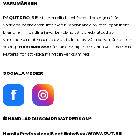
VARUMÄRKEN
På
QUTPRO.SE
hittar du allt du behöver till salongen från
världens ledande varumärken till spännande nykomlingar inom
branchen! Hitta dina favoriter bland vårt breda utbud av
varumärken. Intresserad av att ta in ett av våra varumärken i din
salong?
Kontakta oss
så hjälper vi dig med exklusiva Priser och
Material för att kicka igång din verksamhet!
SOCIALA MEDIER
🛍️
HANDLAR DU SOM PRIVATPERSON?
Handla Professionellt och Enkelt på:
WWW.QUT.SE