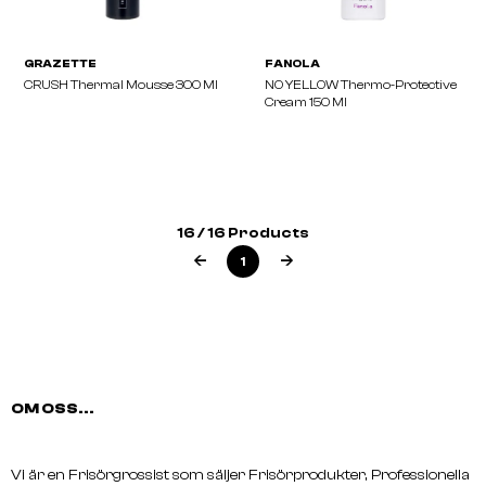
SCHWARZKOPF
L'ORÉAL
OSIS Flatliner 200 Ml
TECNI ART Flex Blowdr
150ml
16 / 16 Products
1
OM OSS...
Vi är en Frisörgrossist som säljer Frisörprodukter, Professionella