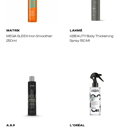
300 Ml
Gel 150ml
MATRIX
LAKMÉ
MEGA SLEEK Iron Smoother
K.BEAUTY Body Thicken
250ml
Spray 150 Ml