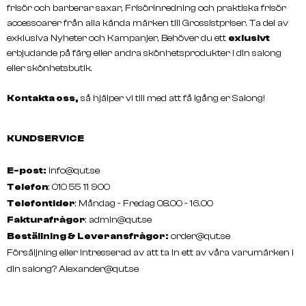
frisör och barberar saxar, Frisörinredning och praktiska frisör
accessoarer från alla kända märken till Grossistpriser. Ta del av
exklusiva Nyheter och Kampanjer, Behöver du ett
exlusivt
erbjudande på färg eller andra skönhetsprodukter i din salong
GRAZETTE
FANOLA
eller skönhetsbutik.
CRUSH Thermal Mousse 300 Ml
NO YELLOW Thermo-Pro
Cream 150 Ml
Kontakta oss,
så hjälper vi till med att få igång er Salong!
KUNDSERVICE
E-post:
info@qut.se
Telefon
: 010 55 11 900
Telefontider
: Måndag - Fredag 08.00 - 16.00
Fakturafrågor
:
admin@qut.se
Beställning & Leveransfrågor:
order@qut.se
Försäljning eller intresserad av att ta in ett av våra varumärken i
din salong?
Alexander@qut.se