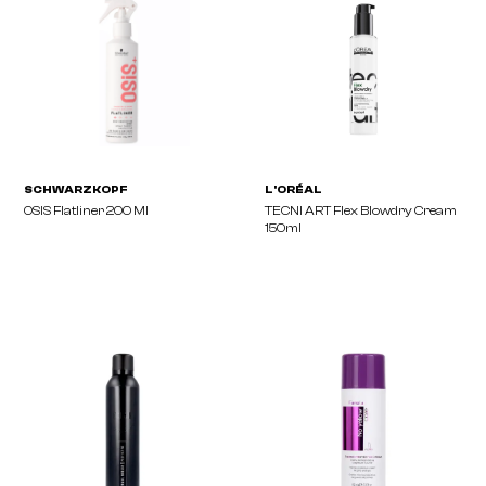
VISION
A.S.P
Heat Protection
MODE Heat Shield 250m