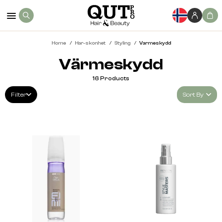
Home
Har-skonhet
Styling
Varmeskydd
Värmeskydd
16
Products
Filter
Sort By