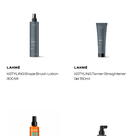
REVLON PROFESSIONAL
LAKMÉ
STYLE MASTERS Smooth Iron
K.STYLING Blowout Quic
Guard 150ml
Spray 200 Ml
LAKMÉ
LAKMÉ
K.STYLING Shape Brush Lotion
K.STYLING Tamer Straig