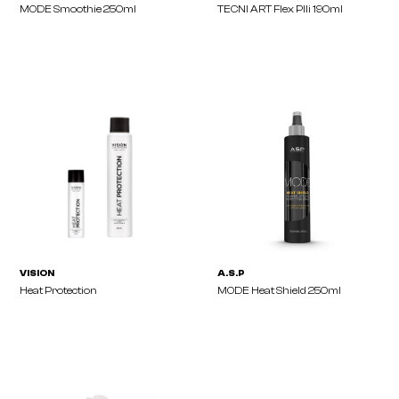
A.S.P
L'ORÉAL
MODE Smoothie 250ml
TECNI ART Flex Plli 190m