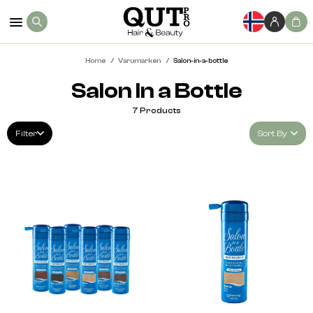
Home
Varumarken
Salon-in-a-bottle
Salon In a Bottle
7
Products
Filter
Sort By