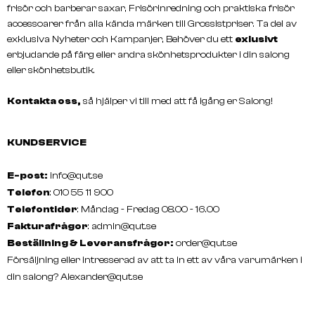
frisör och barberar saxar, Frisörinredning och praktiska frisör
accessoarer från alla kända märken till Grossistpriser. Ta del av
exklusiva Nyheter och Kampanjer, Behöver du ett
exlusivt
erbjudande på färg eller andra skönhetsprodukter i din salong
eller skönhetsbutik.
Kontakta oss,
så hjälper vi till med att få igång er Salong!
KUNDSERVICE
E-post:
info@qut.se
Telefon
: 010 55 11 900
Telefontider
: Måndag - Fredag 08.00 - 16.00
Fakturafrågor
:
admin@qut.se
Beställning & Leveransfrågor:
order@qut.se
Försäljning eller intresserad av att ta in ett av våra varumärken i
din salong?
Alexander@qut.se