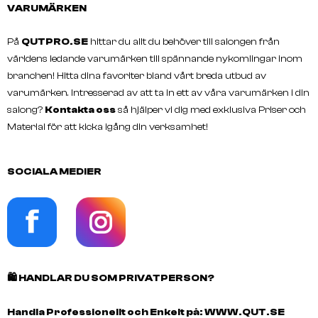
VARUMÄRKEN
På
QUTPRO.SE
hittar du allt du behöver till salongen från
världens ledande varumärken till spännande nykomlingar inom
branchen! Hitta dina favoriter bland vårt breda utbud av
varumärken. Intresserad av att ta in ett av våra varumärken i din
salong?
Kontakta oss
så hjälper vi dig med exklusiva Priser och
Material för att kicka igång din verksamhet!
SOCIALA MEDIER
🛍️
HANDLAR DU SOM PRIVATPERSON?
Handla Professionellt och Enkelt på:
WWW.QUT.SE