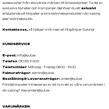
accessoarer från alla kända märken till Grossistpriser. Ta del av
exklusiva Nyheter och Kampanjer, Behöver du ett
exlusivt
erbjudande på färg eller andra skönhetsprodukter i din salong
eller skönhetsbutik.
Kontakta oss,
så hjälper vi till med att få igång er Salong!
KUNDSERVICE
E-post:
info@qut.se
Telefon
: 010 55 11 900
Telefontider
: Måndag - Fredag 08.00 - 16.00
Fakturafrågor
:
admin@qut.se
Beställning & Leveransfrågor:
order@qut.se
Försäljning eller intresserad av att ta in ett av våra varumärken i
din salong?
Alexander@qut.se
VARUMÄRKEN