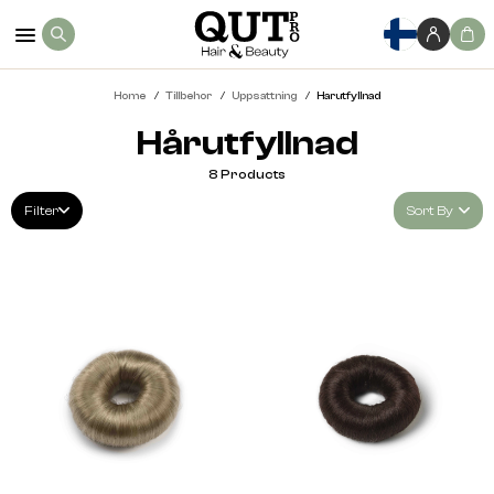
Home
Tillbehor
Uppsattning
Harutfyllnad
Hårutfyllnad
8
Products
Filter
Sort By