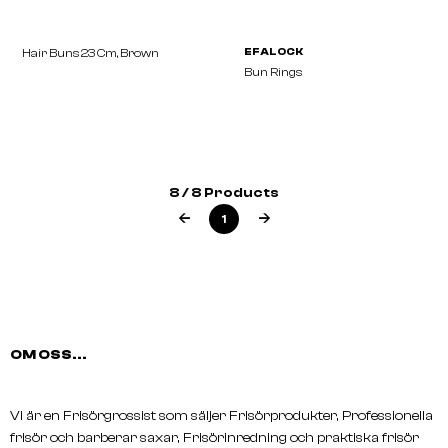
8 / 8 Products
1
Hair Buns 23 Cm, Brown
EFALOCK
Bun Rings
OM OSS...
Vi är en Frisörgrossist som säljer Frisörprodukter, Professionella
frisör och barberar saxar, Frisörinredning och praktiska frisör