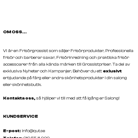
OM OSS...
Vi är en Frisörgrossist som säljer Frisörprodukter, Professionella
frisör och barberar saxar, Frisörinredning och praktiska frisör
LAKMÉ
LAKMÉ
TEKNIA Argan Oil Treatment
TEKNIA Color Stay Trea
accessoarer från alla kända märken till Grossistpriser. Ta del av
exklusiva Nyheter och Kampanjer, Behöver du ett
exlusivt
erbjudande på färg eller andra skönhetsprodukter i din salong
eller skönhetsbutik.
Kontakta oss,
så hjälper vi till med att få igång er Salong!
KUNDSERVICE
E-post:
info@qut.se