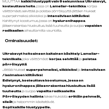
MUUTTAA
kaikki hiustyypit vain 9 sekunnissa
!
Ultrakevyt,
kosteuttava hoito
, jossa on
Lamellar-tekniikka
, korjaa
välittömästi, selvittää ja poistaa pörröisyyttä jättäen hiukset
superpehmeiksi, silkkisiksi ja
intensiivisen kiiltäviksi
.
Kehittynyt koostumus, jossa on
hyaluronihappoa
,
jälleenrakentaa hiuskuitua, lisää tuuheutta ja suojaa
vapaiden
radikaalien
aiheuttamilta vaurioilta.
Ominaisuudet:
Ultrakevyt hoitoaineen kaltainen käsittely
Lamellar-
tekniikalla
, joka välittömästi
korjaa
,
selvittää
ja
poistaa
pörröisyyttä
.
Jättää hiukset
superpehmeiksi, silkkisiksi
ja
intensiivisen
/ lasimaisen kiiltäviksi
.
Edistynyt, kosteuttava koostumus, jossa on
hyaluronihappoa
,
jälleenrakentaa hiuskuitua
,
lisää
tuuheutta
ja suojaa
vapailta radikaaleilta
.
Pörröisyyden hallinta
: tekee hiuksista
erittäin pehmeät,
sileät
ja helpommin käsiteltävät.
Sopii kaikille hiustyypeille.