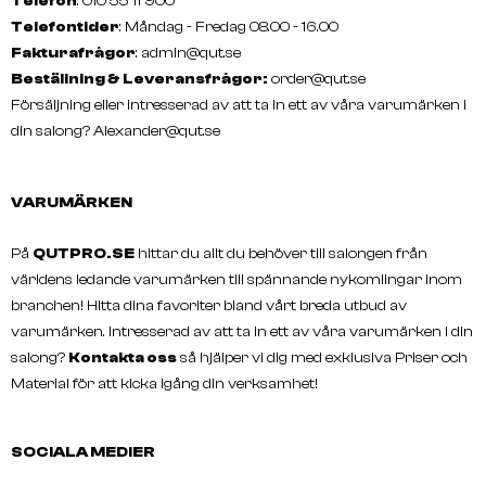
Telefon
: 010 55 11 900
Telefontider
: Måndag - Fredag 08.00 - 16.00
Fakturafrågor
:
admin@qut.se
Beställning & Leveransfrågor:
order@qut.se
Försäljning eller intresserad av att ta in ett av våra varumärken i
din salong?
Alexander@qut.se
VARUMÄRKEN
På
QUTPRO.SE
hittar du allt du behöver till salongen från
världens ledande varumärken till spännande nykomlingar inom
branchen! Hitta dina favoriter bland vårt breda utbud av
varumärken. Intresserad av att ta in ett av våra varumärken i din
salong?
Kontakta oss
så hjälper vi dig med exklusiva Priser och
Material för att kicka igång din verksamhet!
SOCIALA MEDIER