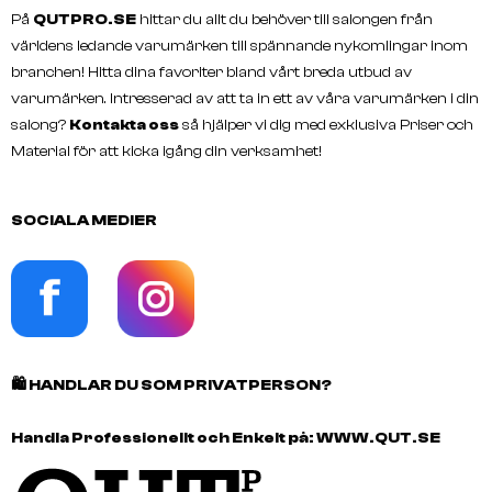
På
QUTPRO.SE
hittar du allt du behöver till salongen från
världens ledande varumärken till spännande nykomlingar inom
GRAZETTE
GRAZETTE
branchen! Hitta dina favoriter bland vårt breda utbud av
NECCIN Hand Balm
NECCIN Body Wash Bala
varumärken. Intresserad av att ta in ett av våra varumärken i din
Healthy Skin Fragrance 
salong?
Kontakta oss
så hjälper vi dig med exklusiva Priser och
200ml
Material för att kicka igång din verksamhet!
SOCIALA MEDIER
🛍️
HANDLAR DU SOM PRIVATPERSON?
Handla Professionellt och Enkelt på:
WWW.QUT.SE