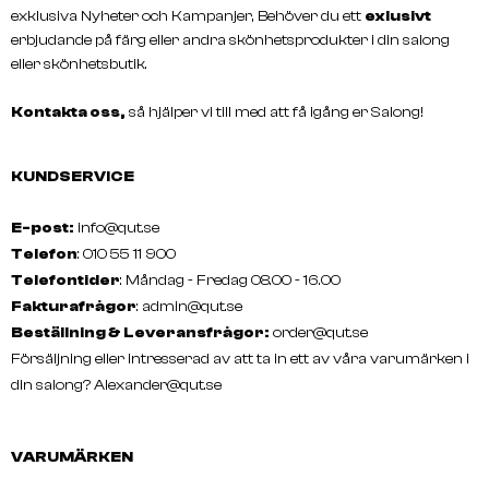
exklusiva Nyheter och Kampanjer, Behöver du ett
exlusivt
erbjudande på färg eller andra skönhetsprodukter i din salong
eller skönhetsbutik.
Kontakta oss,
så hjälper vi till med att få igång er Salong!
CAMFERINE
GRAZETTE
Hand & Fotcreme 100ml
NECCIN Hand Wash 300
KUNDSERVICE
E-post:
info@qut.se
Telefon
: 010 55 11 900
Telefontider
: Måndag - Fredag 08.00 - 16.00
Fakturafrågor
:
admin@qut.se
Beställning & Leveransfrågor:
order@qut.se
Försäljning eller intresserad av att ta in ett av våra varumärken i
din salong?
Alexander@qut.se
VARUMÄRKEN