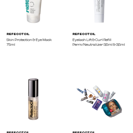
REFECOTCIL
REFECOTCIL
Lash & Brow Booster 2 In 1
Micellar Eye Makeup R
150ml