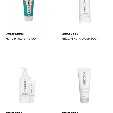
HAIRPEARL
HAIRPEARL
Hairpearl 20ml
Protecting Papers, Wax