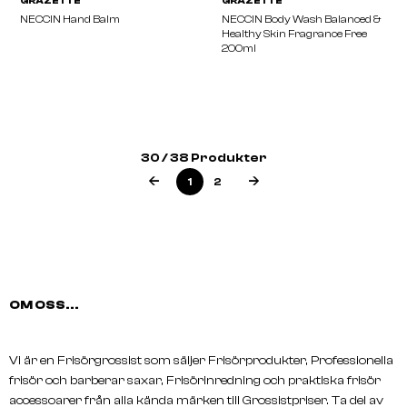
30 / 38 Produkter
HAIRPEARL
CAMFERINE
1
2
Brow And Lash Shampoo Foam
Liniment 100ml
50ml
OM OSS...
Vi är en Frisörgrossist som säljer Frisörprodukter, Professionella
frisör och barberar saxar, Frisörinredning och praktiska frisör
accessoarer från alla kända märken till Grossistpriser. Ta del av