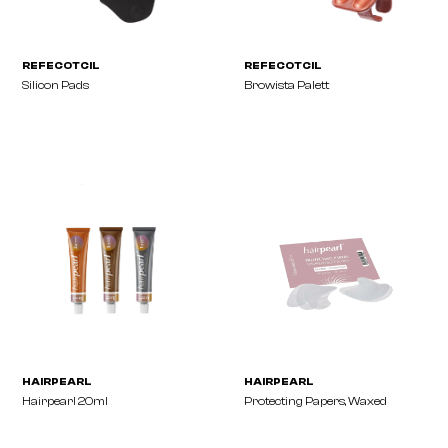
REFECOTCIL
REFECOTCIL
Lash & Brow Styling Kit, Mini
Eyelash Curl, 36 Applica
REFECOTCIL
REFECOTCIL
Brow Laminations Kit, 15
Eye Protection Papers
Applications