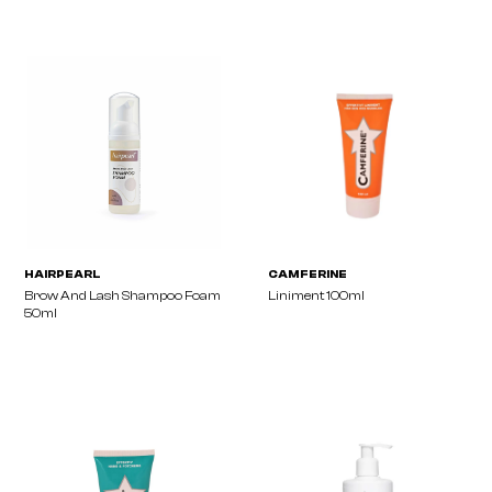
REFECOTCIL
REFECOTCIL
Silicon Pads
Browista Palett