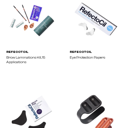
REFECOTCIL
REFECOTCIL
Eyelash Curl/Lift Glue 4ml
Eyelash Lift Kit, 36 Appli