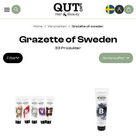
Home
Varumarken
Grazette-of-sweden
Grazette of Sweden
33
Produkter
Filter
Sortera efter