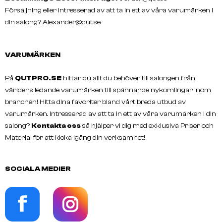
Försäljning eller intresserad av att ta in ett av våra varumärken i
din salong?
Alexander@qut.se
VARUMÄRKEN
På
QUTPRO.SE
hittar du allt du behöver till salongen från
GRAZETTE
GRAZETTE
NECCIN Shampoo Fragrance
NECCIN Hand Wash 300
världens ledande varumärken till spännande nykomlingar inom
Free
branchen! Hitta dina favoriter bland vårt breda utbud av
varumärken. Intresserad av att ta in ett av våra varumärken i din
salong?
Kontakta oss
så hjälper vi dig med exklusiva Priser och
Material för att kicka igång din verksamhet!
SOCIALA MEDIER