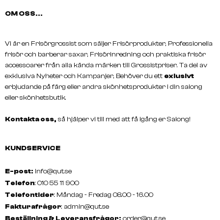
OM OSS...
Vi är en Frisörgrossist som säljer Frisörprodukter, Professionella
frisör och barberar saxar, Frisörinredning och praktiska frisör
accessoarer från alla kända märken till Grossistpriser. Ta del av
exklusiva Nyheter och Kampanjer, Behöver du ett
exlusivt
erbjudande på färg eller andra skönhetsprodukter i din salong
eller skönhetsbutik.
GRAZETTE
GRAZETTE
NECCIN 3 Conditioner Dandruff
NECCIN 4 Shampoo Sens
Kontakta oss,
så hjälper vi till med att få igång er Salong!
Protector
Balance
KUNDSERVICE
E-post:
info@qut.se
Telefon
: 010 55 11 900
Telefontider
: Måndag - Fredag 08.00 - 16.00
Fakturafrågor
:
admin@qut.se
Beställning & Leveransfrågor:
order@qut.se