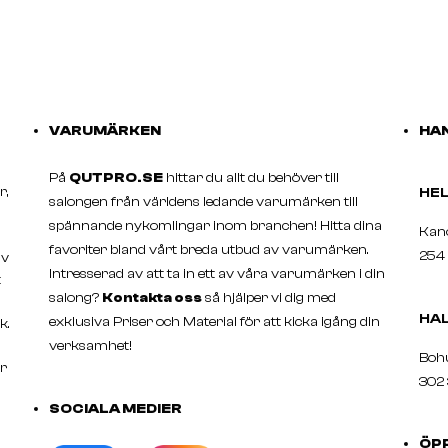
VARUMÄRKEN
HAN
På
QUTPRO.SE
hittar du allt du behöver till
r,
H
salongen från världens ledande varumärken till
spännande nykomlingar inom branchen! Hitta dina
Ka
favoriter bland vårt breda utbud av varumärken.
254 
av
Intresserad av att ta in ett av våra varumärken i din
t
salong?
Kontakta oss
så hjälper vi dig med
HA
exklusiva Priser och Material för att kicka igång din
k.
verksamhet!
Boh
er
302 
SOCIALA MEDIER
ÖP