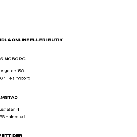
DLA ONLINE ELLER I BUTIK
ELSINGBORG
nongatan 159
67 Helsingborg
LMSTAD
usgatan 4
38 Halmstad
PETTIDER