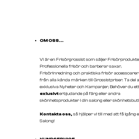
OM OSS...
Vi är en Frisörgrossist som säljer Frisörprodukte
Professionella frisör och barberar saxar,
Frisörinredning och praktiska frisör accessoarer
från alla kända märken till Grossistpriser. Ta del 
exklusiva Nyheter och Kampanjer, Behöver du et
exlusivt
erbjudande på färg eller andra
skönhetsprodukter i din salong eller skönhetsbuti
Kontakta oss,
så hjälper vi till med att få igång 
Salong!