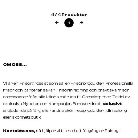
4 / 4 Produkter
FANOLA
FANOLA
NO YELLOW Color S.1322 100 Ml
NO YELLOW Mask
1
OM OSS...
Vi är en Frisörgrossist som säljer Frisörprodukter, Professionella
frisör och barberar saxar, Frisörinredning och praktiska frisör
accessoarer från alla kända märken till Grossistpriser. Ta del av
exklusiva Nyheter och Kampanjer, Behöver du ett
exlusivt
erbjudande på färg eller andra skönhetsprodukter i din salong
eller skönhetsbutik.
Kontakta oss,
så hjälper vi till med att få igång er Salong!