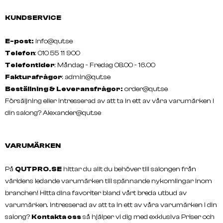
KUNDSERVICE
E-post:
info@qut.se
Telefon
: 010 55 11 900
Telefontider
: Måndag - Fredag 08.00 - 16.00
Fakturafrågor
:
admin@qut.se
Beställning & Leveransfrågor:
order@qut.se
Försäljning eller intresserad av att ta in ett av våra varumärken i
din salong?
Alexander@qut.se
VARUMÄRKEN
På
QUTPRO.SE
hittar du allt du behöver till salongen från
världens ledande varumärken till spännande nykomlingar inom
branchen! Hitta dina favoriter bland vårt breda utbud av
varumärken. Intresserad av att ta in ett av våra varumärken i din
salong?
Kontakta oss
så hjälper vi dig med exklusiva Priser och