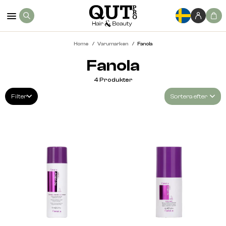
Home
Varumarken
Fanola
Fanola
4
Produkter
Filter
Sortera efter