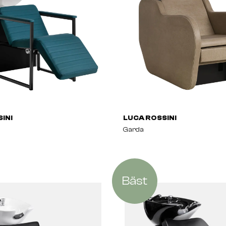
INI
LUCA ROSSINI
Garda
Bäst