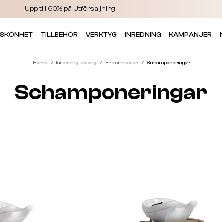
Upp till 60% på Utförsäljning
 SKÖNHET
TILLBEHÖR
VERKTYG
INREDNING
KAMPANJER
Home
Inredning-salong
Frisormobler
Schamponeringar
Schamponeringar