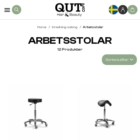
Home
Inredning-salong
Arbetsstolar
ARBETSSTOLAR
12
Produkter
Sortera efter