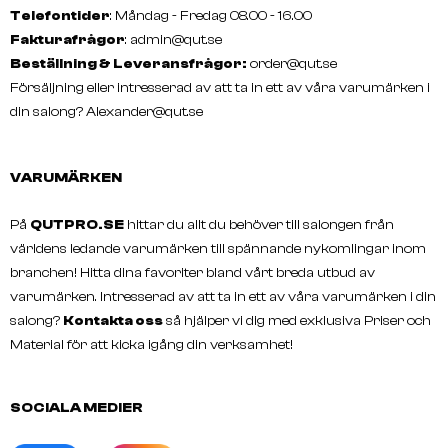
Telefontider
: Måndag - Fredag 08.00 - 16.00
Fakturafrågor
:
admin@qut.se
Beställning & Leveransfrågor:
order@qut.se
Försäljning eller intresserad av att ta in ett av våra varumärken i
din salong?
Alexander@qut.se
VARUMÄRKEN
På
QUTPRO.SE
hittar du allt du behöver till salongen från
världens ledande varumärken till spännande nykomlingar inom
branchen! Hitta dina favoriter bland vårt breda utbud av
varumärken. Intresserad av att ta in ett av våra varumärken i din
salong?
Kontakta oss
så hjälper vi dig med exklusiva Priser och
Material för att kicka igång din verksamhet!
SOCIALA MEDIER