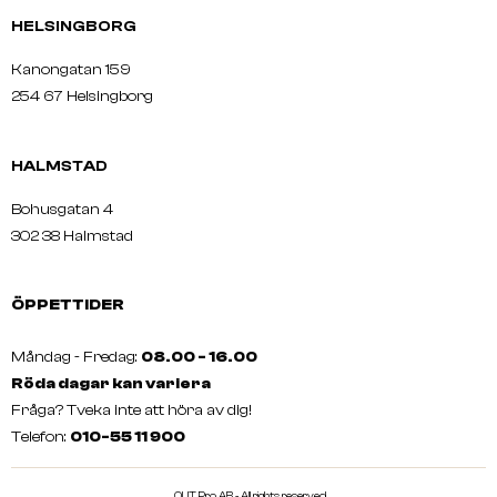
HELSINGBORG
Kanongatan 159
254 67 Helsingborg
HALMSTAD
Bohusgatan 4
302 38 Halmstad
ÖPPETTIDER
Måndag - Fredag:
08.00 - 16.00
Röda dagar kan variera
Fråga? Tveka inte att höra av dig!
Telefon:
010-55 11 900
QUT Pro AB - All rights reserved