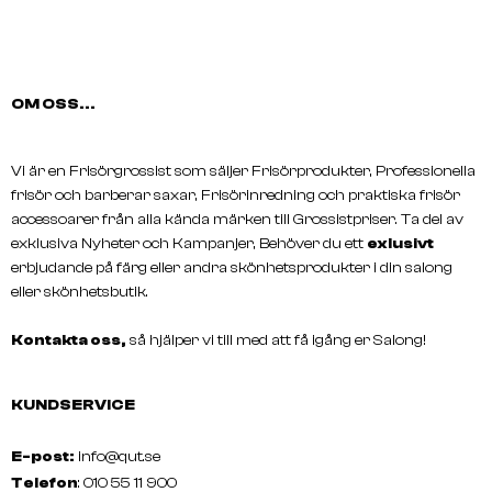
OM OSS...
CONTIRA
Saddle Stool
Vi är en Frisörgrossist som säljer Frisörprodukter, Professionella
Inlineshjul Med Sidoskydd
frisör och barberar saxar, Frisörinredning och praktiska frisör
accessoarer från alla kända märken till Grossistpriser. Ta del av
exklusiva Nyheter och Kampanjer, Behöver du ett
exlusivt
erbjudande på färg eller andra skönhetsprodukter i din salong
eller skönhetsbutik.
Kontakta oss,
så hjälper vi till med att få igång er Salong!
KUNDSERVICE
E-post:
info@qut.se
Telefon
: 010 55 11 900