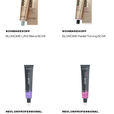
IGORA VIBRANCE Kit För
COLOUR DYNAMICS Full I
Hemmabruk
Tubes)
SCHWARZKOPF
SCHWARZKOPF
BLONDME Lift & Blend 60 Ml
BLONDME Pastel Toning