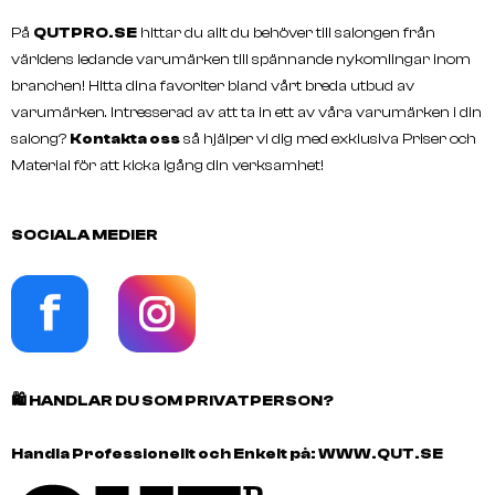
WELLA
WELLA
På
QUTPRO.SE
hittar du allt du behöver till salongen från
COLOR TOUCH Pure Naturals
COLOR TOUCH Relights 
60ml
världens ledande varumärken till spännande nykomlingar inom
branchen! Hitta dina favoriter bland vårt breda utbud av
varumärken. Intresserad av att ta in ett av våra varumärken i din
salong?
Kontakta oss
så hjälper vi dig med exklusiva Priser och
Material för att kicka igång din verksamhet!
SOCIALA MEDIER
🛍️
HANDLAR DU SOM PRIVATPERSON?
Handla Professionellt och Enkelt på:
WWW.QUT.SE