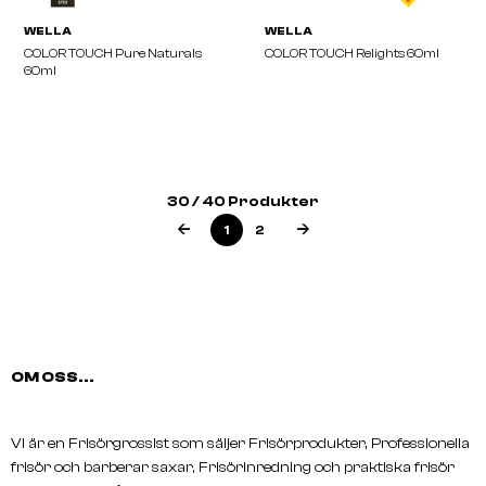
WELLA
WELLA
COLOR TOUCH Deep Browns
COLOR TOUCH Instamat
60ml
30 / 40 Produkter
1
2
OM OSS...
Vi är en Frisörgrossist som säljer Frisörprodukter, Professionella
frisör och barberar saxar, Frisörinredning och praktiska frisör