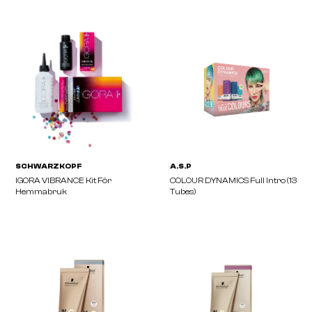
WELLA
WELLA
COLOR TOUCH Emulsion 4%
COLOR TOUCH PLUS Em
1000ml
4% 1000ml
SCHWARZKOPF
A.S.P