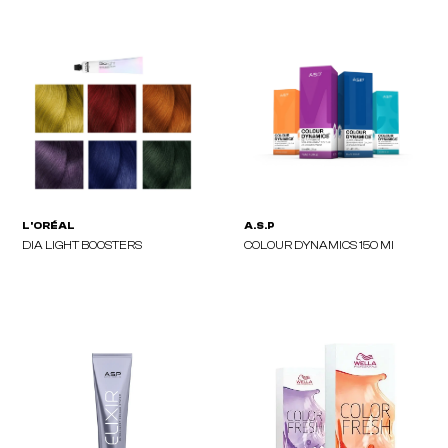
WELLA
LAKMÉ
TRUE GREY 60ml
K.Blonde Toner 60ml
L'ORÉAL
L'ORÉAL