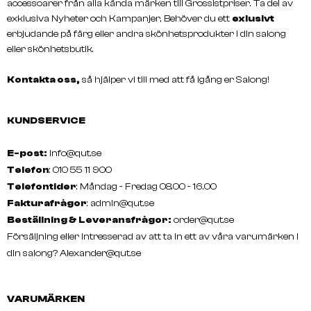
accessoarer från alla kända märken till Grossistpriser. Ta del av
exklusiva Nyheter och Kampanjer, Behöver du ett
exlusivt
erbjudande på färg eller andra skönhetsprodukter i din salong
eller skönhetsbutik.
WELLA
WELLA
COLOR TOUCH OTC 130ml
COLOR TOUCH PLUS 60
Kontakta oss,
så hjälper vi till med att få igång er Salong!
KUNDSERVICE
E-post:
info@qut.se
Telefon
: 010 55 11 900
Telefontider
: Måndag - Fredag 08.00 - 16.00
Fakturafrågor
:
admin@qut.se
Beställning & Leveransfrågor:
order@qut.se
Försäljning eller intresserad av att ta in ett av våra varumärken i
din salong?
Alexander@qut.se
VARUMÄRKEN