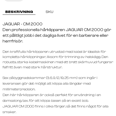
BESKRIVNING
SKU
JAGUAR - CM 2000
Den professionella hårklipparen JAGUAR CM 2000 gör
ett pålitligt jobb i det dagliga livet för en barberare eller
herrfrisör.
Den kraftfulla hårklipparen utrustad med kabel är idealisk för
kompletta hårklippningar, liksom för trimning av helskägg. Den
robusta, starka kabelmaskinen med ett brett skärhuvud fungerar
felfritt även med stark hårstruktur.
Sex påbyggnadskammar (3, 6, 9, 12, 19, 25 mm) som ingår i
leveransen gör det möjligt att klippa alla längder med
millimeterprecision.
Den här hårklipparen är också perfekt för användning i en
damsalong, t.ex. för att klippa basen på en exakt bob.
JAGUAR CM 2000 finns i olika färger, så det finns något för alla
smaker.