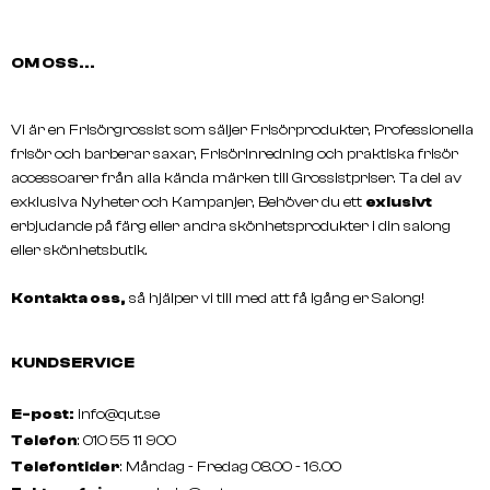
OM OSS...
Vi är en Frisörgrossist som säljer Frisörprodukter, Professionella
frisör och barberar saxar, Frisörinredning och praktiska frisör
accessoarer från alla kända märken till Grossistpriser. Ta del av
exklusiva Nyheter och Kampanjer, Behöver du ett
exlusivt
erbjudande på färg eller andra skönhetsprodukter i din salong
eller skönhetsbutik.
Kontakta oss,
så hjälper vi till med att få igång er Salong!
JAGUAR
JAGUAR
CM 2000 Coral
CM 2000 Shell
KUNDSERVICE
E-post:
info@qut.se
Telefon
: 010 55 11 900
Telefontider
: Måndag - Fredag 08.00 - 16.00