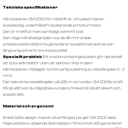
Tekniska specifikationer
Hårklipparen CM 2000 för nätdrift är utrustad med en
dubbelpolig, underhållsfri oscillerande armaturmotor.
Den är kraftfull men samtidigt extremt tyst.
Den höga hårdhetsgraden hos de 46 mm breda
precisionsskärplattorna garanterar exceptionell skärpa och
långvarig, extremt bra klippkvalitet.
Speciellt praktisk
: Ett snabbmonteringssystem gör det enkelt
att byta skärplattor utan att behöva rikta in dem.
Hårklipparen möjliggör kontinuerlig justering av klipplängden (1 - 2
mm).
Den bekväma kabellängden på 2,80 m avrundar CM 2000:s profil.
På så sätt kan du tillgodose kundens önskemål på ett säkert och
snabbt sätt.
Material och ergonomi
Enkel, tidlös design med en silverfärgad yta ger CM 2000 dess
högkvalitativa utseende. Skärplattan i förkromat stål garanterar