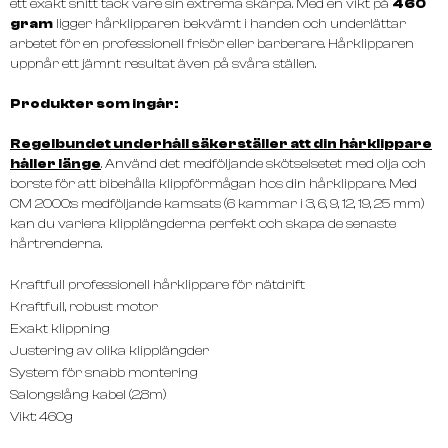
ett exakt snitt tack vare sin extrema skärpa. Med en vikt på
460
gram
ligger hårklipparen bekvämt i handen och underlättar
arbetet för en professionell frisör eller barberare. Hårklipparen
uppnår ett jämnt resultat även på svåra ställen.
Produkter som ingår:
Regelbundet underhåll säkerställer att din hårklippare
håller länge
. Använd det medföljande skötselsetet med olja och
borste för att bibehålla klippförmågan hos din hårklippare. Med
CM 2000:s medföljande kamsats (6 kammar i 3, 6, 9, 12, 19, 25 mm)
kan du variera klipplängderna perfekt och skapa de senaste
hårtrenderna.
Kraftfull professionell hårklippare för nätdrift
Kraftfull, robust motor
Exakt klippning
Justering av olika klipplängder
System för snabb montering
Salongslång kabel (2,8m)
Vikt: 460g