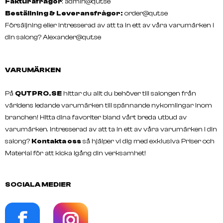
Fakturafrågor
:
admin@qut.se
Beställning & Leveransfrågor:
order@qut.se
Försäljning eller intresserad av att ta in ett av våra varumärken i
din salong?
Alexander@qut.se
VARUMÄRKEN
På
QUTPRO.SE
hittar du allt du behöver till salongen från
världens ledande varumärken till spännande nykomlingar inom
branchen! Hitta dina favoriter bland vårt breda utbud av
varumärken. Intresserad av att ta in ett av våra varumärken i din
salong?
Kontakta oss
så hjälper vi dig med exklusiva Priser och
Material för att kicka igång din verksamhet!
SOCIALA MEDIER