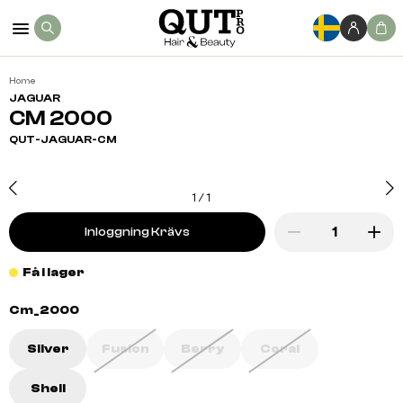
Home
JAGUAR
CM 2000
QUT-JAGUAR-CM
1
/
1
Inloggning Krävs
Få i lager
Cm_2000
Silver
Fusion
Berry
Coral
Shell