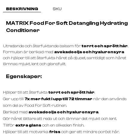
BESKRIVNING
SKU
MATRIX Food For Soft Detangling Hydrating
Conditioner
Utredande och återfuktande balsam för
torrt och sprött hår
.
Formulan är berikad med
avokadoolja och hyaluronsyra
och hjälper till att återfukta håret på djupet, samtidigt som håret
lämnas mjukt, lent och glansfullt.
Egenskaper:
Hjälper till att återfukta
torrt och sprött hår
.
Ger upp till
7x mer fukt i upp till 72 timmar
när den används
som del av Food For Soft-rutinen.
Berikad med
avokadoolja och hyaluronsyra
.
Gör håret lättare att reda ut och lämnar det mjukt och lent.
Tillför
extra glans
och en silkeslen finish.
Hjälper till att motverka
friss
och ger ett mindre poröst hår.