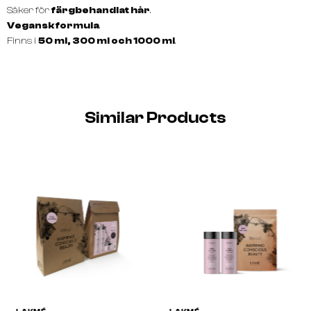
Säker för
färgbehandlat hår
.
Vegansk formula
.
Finns i
50 ml, 300 ml och 1000 ml
.
Similar Products