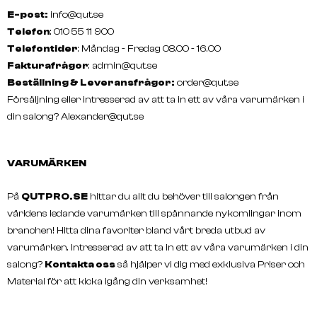
E-post:
info@qut.se
Telefon
: 010 55 11 900
Telefontider
: Måndag - Fredag 08.00 - 16.00
Fakturafrågor
:
admin@qut.se
Beställning & Leveransfrågor:
order@qut.se
Försäljning eller intresserad av att ta in ett av våra varumärken i
din salong?
Alexander@qut.se
VARUMÄRKEN
På
QUTPRO.SE
hittar du allt du behöver till salongen från
världens ledande varumärken till spännande nykomlingar inom
branchen! Hitta dina favoriter bland vårt breda utbud av
varumärken. Intresserad av att ta in ett av våra varumärken i din
salong?
Kontakta oss
så hjälper vi dig med exklusiva Priser och
Material för att kicka igång din verksamhet!