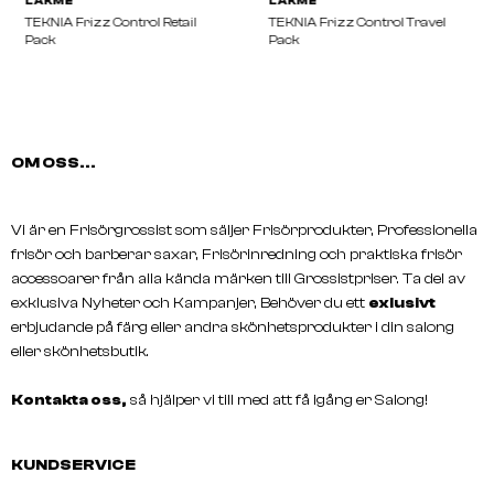
OM OSS...
Vi är en Frisörgrossist som säljer Frisörprodukter, Professionella
frisör och barberar saxar, Frisörinredning och praktiska frisör
LAKMÉ
LAKMÉ
accessoarer från alla kända märken till Grossistpriser. Ta del av
TEKNIA Frizz Control Retail
TEKNIA Frizz Control Tr
exklusiva Nyheter och Kampanjer, Behöver du ett
exlusivt
Pack
Pack
erbjudande på färg eller andra skönhetsprodukter i din salong
eller skönhetsbutik.
Kontakta oss,
så hjälper vi till med att få igång er Salong!
KUNDSERVICE