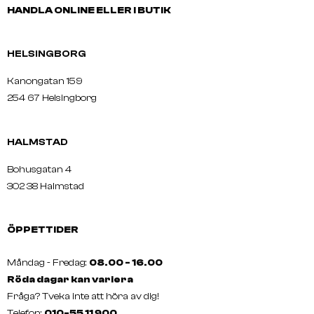
HANDLA ONLINE ELLER I BUTIK
HELSINGBORG
Kanongatan 159
254 67 Helsingborg
HALMSTAD
Bohusgatan 4
302 38 Halmstad
ÖPPETTIDER
Måndag - Fredag:
08.00 - 16.00
Röda dagar kan variera
Fråga? Tveka inte att höra av dig!
Telefon:
010-55 11 900