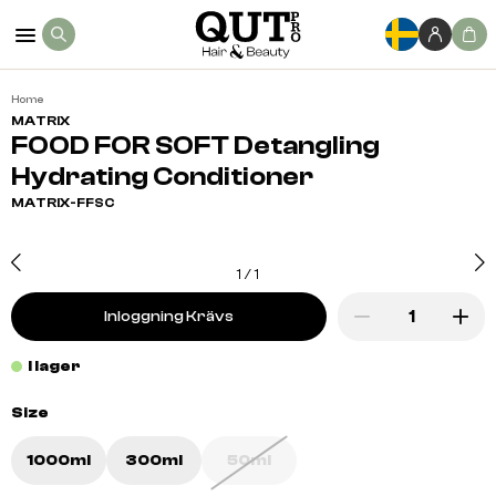
Home
MATRIX
FOOD FOR SOFT Detangling
Hydrating Conditioner
MATRIX-FFSC
1
/
1
Inloggning Krävs
I lager
Size
1000ml
300ml
50ml