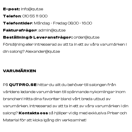
E-post:
info@qut.se
Telefon
: 010 55 11 900
Telefontider
: Måndag - Fredag 08.00 - 16.00
Fakturafrågor
:
admin@qut.se
Beställning & Leveransfrågor:
order@qut.se
Försäljning eller intresserad av att ta in ett av våra varumärken i
din salong?
Alexander@qut.se
VARUMÄRKEN
På
QUTPRO.SE
hittar du allt du behöver till salongen från
världens ledande varumärken till spännande nykomlingar inom
branchen! Hitta dina favoriter bland vårt breda utbud av
varumärken. Intresserad av att ta in ett av våra varumärken i din
salong?
Kontakta oss
så hjälper vi dig med exklusiva Priser och
Material för att kicka igång din verksamhet!