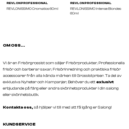
OM OSS...
REVLON PROFESSIONAL
REVLON PROFESSIONA
REVLONISSIMO Cromatics 60ml
REVLONISSIMO Intense 
60ml
Vi är en Frisörgrossist som säljer Frisörprodukter, Professionella
frisör och barberar saxar, Frisörinredning och praktiska frisör
accessoarer från alla kända märken till Grossistpriser. Ta del av
exklusiva Nyheter och Kampanjer, Behöver du ett
exlusivt
erbjudande på färg eller andra skönhetsprodukter i din salong
eller skönhetsbutik.
Kontakta oss,
så hjälper vi till med att få igång er Salong!
KUNDSERVICE