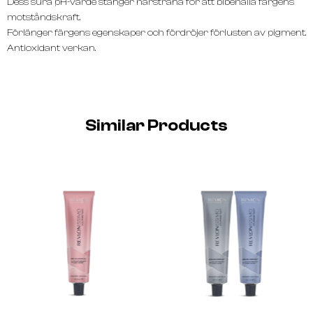
Dess sura pH-värde stänger hårstråna för att bibehålla färgens
motståndskraft.
Förlänger färgens egenskaper och fördröjer förlusten av pigment.
Antioxidant verkan.
Similar Products