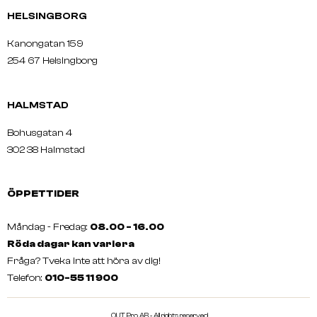
HELSINGBORG
Kanongatan 159
254 67 Helsingborg
HALMSTAD
Bohusgatan 4
302 38 Halmstad
ÖPPETTIDER
Måndag - Fredag:
08.00 - 16.00
Röda dagar kan variera
Fråga? Tveka inte att höra av dig!
Telefon:
010-55 11 900
QUT Pro AB - All rights reserved