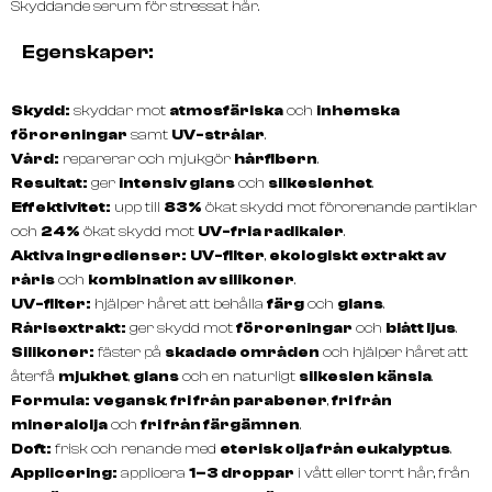
Skyddande serum för stressat hår.
Egenskaper:
Skydd:
skyddar mot
atmosfäriska
och
inhemska
föroreningar
samt
UV-strålar
.
Vård:
reparerar och mjukgör
hårfibern
.
Resultat:
ger
intensiv glans
och
silkeslenhet
.
Effektivitet:
upp till
83%
ökat skydd mot förorenande partiklar
och
24%
ökat skydd mot
UV-fria radikaler
.
Aktiva ingredienser:
UV-filter
,
ekologiskt extrakt av
råris
och
kombination av silikoner
.
UV-filter:
hjälper håret att behålla
färg
och
glans
.
Rårisextrakt:
ger skydd mot
föroreningar
och
blått ljus
.
Silikoner:
fäster på
skadade områden
och hjälper håret att
återfå
mjukhet
,
glans
och en naturligt
silkeslen känsla
.
Formula:
vegansk
,
fri från parabener
,
fri från
mineralolja
och
fri från färgämnen
.
Doft:
frisk och renande med
eterisk olja från eukalyptus
.
Applicering:
applicera
1–3 droppar
i vått eller torrt hår, från