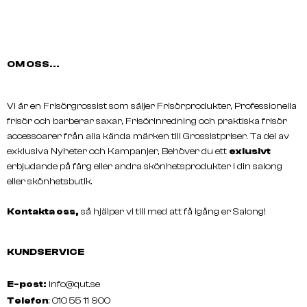
OM OSS...
Vi är en Frisörgrossist som säljer Frisörprodukter, Professionella
LAKMÉ
LAKMÉ
frisör och barberar saxar, Frisörinredning och praktiska frisör
TEKNIA Travel Pack Full Defense
TEKNIA Full Defense Mis
accessoarer från alla kända märken till Grossistpriser. Ta del av
exklusiva Nyheter och Kampanjer, Behöver du ett
exlusivt
erbjudande på färg eller andra skönhetsprodukter i din salong
eller skönhetsbutik.
Kontakta oss,
så hjälper vi till med att få igång er Salong!
KUNDSERVICE
E-post:
info@qut.se
Telefon
: 010 55 11 900