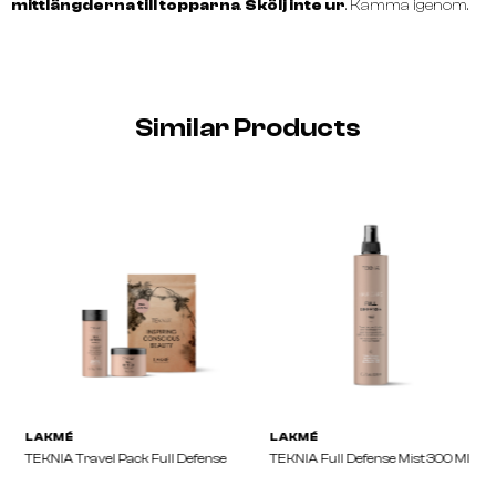
mittlängderna till topparna
.
Skölj inte ur
. Kamma igenom.
Similar Products