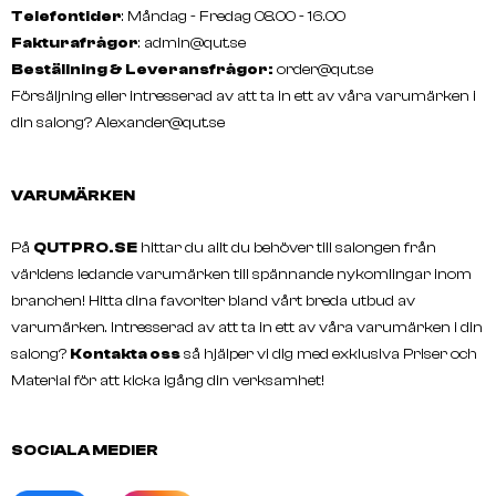
Telefontider
: Måndag - Fredag 08.00 - 16.00
Fakturafrågor
:
admin@qut.se
Beställning & Leveransfrågor:
order@qut.se
Försäljning eller intresserad av att ta in ett av våra varumärken i
din salong?
Alexander@qut.se
VARUMÄRKEN
På
QUTPRO.SE
hittar du allt du behöver till salongen från
världens ledande varumärken till spännande nykomlingar inom
branchen! Hitta dina favoriter bland vårt breda utbud av
varumärken. Intresserad av att ta in ett av våra varumärken i din
salong?
Kontakta oss
så hjälper vi dig med exklusiva Priser och
Material för att kicka igång din verksamhet!
SOCIALA MEDIER