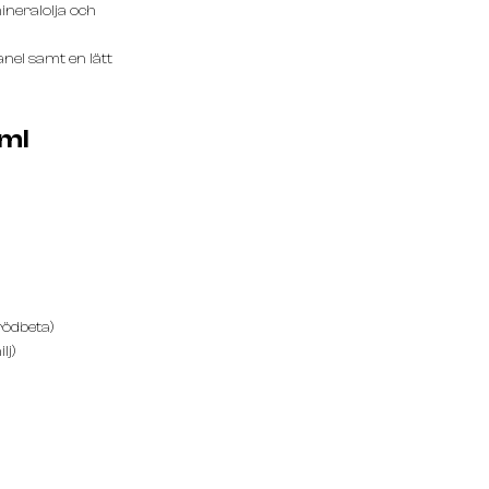
ineralolja och
nel samt en lätt
ml
rödbeta)
lj)