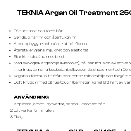
TEKNIA Argan Oil Treatment 25
För normalt och torrt hår
Ger djup näring och återfuktning
Återuppbygger och slätar ut hårfibern
Återställer glans, mjukhet och elasticitet
Starkt motstånd mot brott
Med ekologisk arganolja (Marocko), hållbar infusion av afrikan
(moringa, tamanu, baobab, nigella, opuntia, sheasmör) och Cera
Vegansk formula; fri från parabener, mineralolja och färgäm
Doft: kryddig med citrus-touch (bärnsten, kanel, lätt hint av vani
ANVÄNDNING
Applicera jämnt i nytvättat, handdukstorkat hår.
Låt verka i 5 minuter.
Skölj.