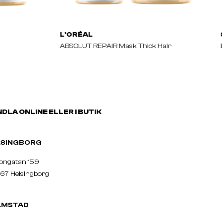
L'ORÉAL
ABSOLUT REPAIR Mask Thick Hair
DLA ONLINE ELLER I BUTIK
ELSINGBORG
nongatan 159
67 Helsingborg
LMSTAD