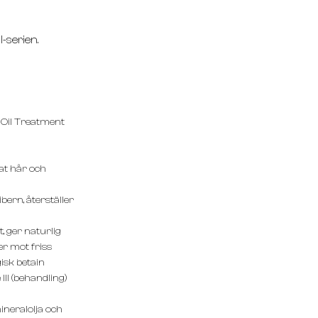
-serien.
Oil Treatment
gat hår och
bern, återställer
, ger naturlig
r mot friss
isk betain
II (behandling)
ineralolja och