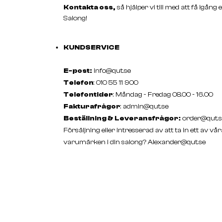
Kontakta oss,
så hjälper vi till med att få igång 
Salong!
KUNDSERVICE
E-post:
info@qut.se
Telefon
: 010 55 11 900
Telefontider
: Måndag - Fredag 08.00 - 16.00
Fakturafrågor
:
admin@qut.se
Beställning & Leveransfrågor:
order@qut.s
Försäljning eller intresserad av att ta in ett av vår
varumärken i din salong?
Alexander@qut.se