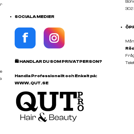
Boh
er
302 
SOCIALA MEDIER
ÖP
Månd
Röd
Fråg
🛍️
HANDLAR DU SOM PRIVATPERSON?
Tele
e
Handla Professionellt och Enkelt på:
a
WWW.QUT.SE