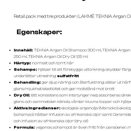
Retail pack med tre produkter i LAKMÉ TEKNIA Argan Oil
Egenskaper:
Innehåll:
TEKNIA Argan Oil Shampoo 300 ml, TEKNIA Argan 
250 ml, TEKNIA Argan Oil Dry Oil 125 ml
Hårtyp:
normalt och torrt hår
Schampo:
hjälper till att förebygga uttorkning, skyddar fär
underlättar utredning;
sulfatfritt
Behandling:
ger djup näring och återfuktning, slätar ut hårfi
glans/mjukhet/elasticitet och ger motstånd mot brott
Dry Oil:
lätt konsistens som inte tynger ned, absorberas direkt
glans och sammetslen känsla, vårdar kluvna toppar och hjälpe
Aktiva ingredienser:
ekologisk arganolja (Marocko); ekolog
(schampo); hållbar infusion av afrikanska oljor samt Ceramide I
och infusion av afrikanska oljor (dry oil)
Formula:
vegansk; schampot är även fritt från parabener, m