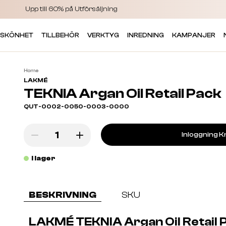
Upp till 60% på Utförsäljning
 SKÖNHET
TILLBEHÖR
VERKTYG
INREDNING
KAMPANJER
Home
LAKMÉ
TEKNIA Argan Oil Retail Pack
QUT-0002-0050-0003-0000
Inloggning K
I lager
BESKRIVNING
SKU
LAKMÉ TEKNIA Argan Oil Retail 