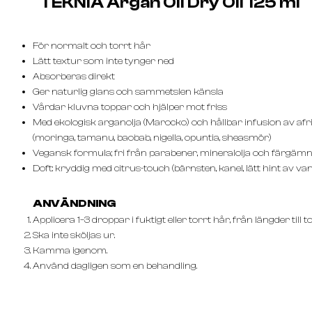
TEKNIA Argan Oil Dry Oil 125 ml
För normalt och torrt hår
Lätt textur som inte tynger ned
Absorberas direkt
Ger naturlig glans och sammetslen känsla
Vårdar kluvna toppar och hjälper mot friss
Med ekologisk arganolja (Marocko) och hållbar infusion av afr
(moringa, tamanu, baobab, nigella, opuntia, sheasmör)
Vegansk formula; fri från parabener, mineralolja och färgäm
Doft: kryddig med citrus-touch (bärnsten, kanel, lätt hint av vani
ANVÄNDNING
Applicera 1–3 droppar i fuktigt eller torrt hår, från längder till t
Ska inte sköljas ur.
Kamma igenom.
Använd dagligen som en behandling.