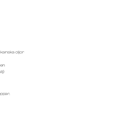
ikanska oljor
nen
lj)
oppar.