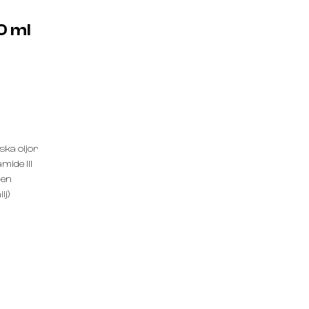
0 ml
ska oljor
mide III
nen
lj)