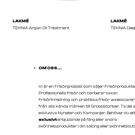
LAKMÉ
LAKMÉ
TEKNIA Argan Oil Treatment
TEKNIA Dee
OM OSS...
Vi är en Frisörgrossist som säljer Frisörprodukte
Professionella frisör och barberar saxar,
Frisörinredning och praktiska frisör accessoarer
från alla kända märken till Grossistpriser. Ta del 
exklusiva Nyheter och Kampanjer, Behöver du et
exlusivt
erbjudande på färg eller andra
skönhetsprodukter i din salong eller skönhetsbuti