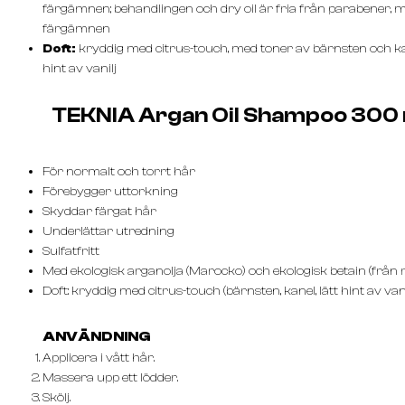
färgämnen; behandlingen och dry oil är fria från parabener, m
färgämnen
Doft:
kryddig med citrus-touch, med toner av bärnsten och ka
hint av vanilj
TEKNIA Argan Oil Shampoo 300 
För normalt och torrt hår
Förebygger uttorkning
Skyddar färgat hår
Underlättar utredning
Sulfatfritt
Med ekologisk arganolja (Marocko) och ekologisk betain (från 
Doft: kryddig med citrus-touch (bärnsten, kanel, lätt hint av vani
ANVÄNDNING
Applicera i vått hår.
Massera upp ett lödder.
Skölj.