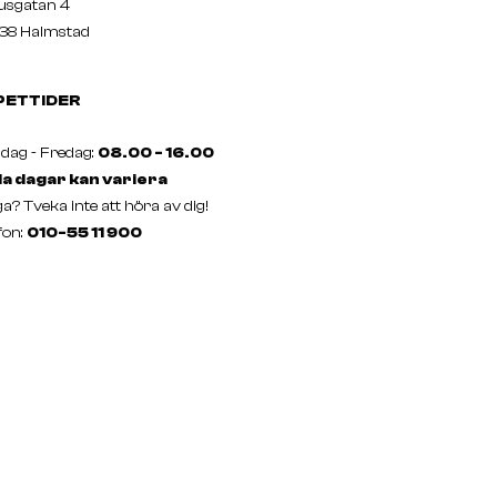
usgatan 4
38 Halmstad
PETTIDER
ag - Fredag:
08.00 - 16.00
a dagar kan variera
a? Tveka inte att höra av dig!
fon:
010-55 11 900