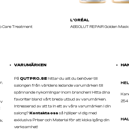
L'ORÉAL
p Care Treatment
ABSOLUT REPAIR Golden Mask
VARUMÄRKEN
HAN
På
QUTPRO.SE
hittar du allt du behöver till
r,
H
salongen från världens ledande varumärken till
spännande nykomlingar inom branchen! Hitta dina
Ka
favoriter bland vårt breda utbud av varumärken.
254 
av
Intresserad av att ta in ett av våra varumärken i din
t
salong?
Kontakta oss
så hjälper vi dig med
HA
exklusiva Priser och Material för att kicka igång din
k.
verksamhet!