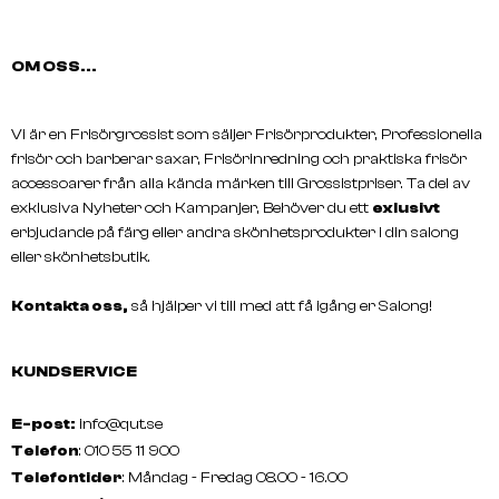
ANDIS
WAHL
OM OSS...
SlimLine Pro T-Blade
Fine Blade 0.7-3mm
Vi är en Frisörgrossist som säljer Frisörprodukter, Professionella
frisör och barberar saxar, Frisörinredning och praktiska frisör
accessoarer från alla kända märken till Grossistpriser. Ta del av
exklusiva Nyheter och Kampanjer, Behöver du ett
exlusivt
erbjudande på färg eller andra skönhetsprodukter i din salong
eller skönhetsbutik.
Kontakta oss,
så hjälper vi till med att få igång er Salong!
KUNDSERVICE
E-post:
info@qut.se
Telefon
: 010 55 11 900
Telefontider
: Måndag - Fredag 08.00 - 16.00