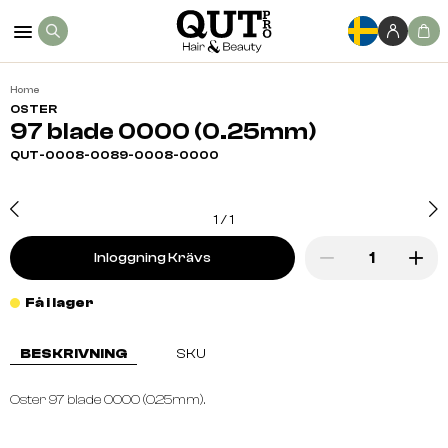
Home
OSTER
97 blade 0000 (0.25mm)
QUT-0008-0089-0008-0000
1
/
1
Inloggning Krävs
Få i lager
BESKRIVNING
SKU
Oster 97 blade 0000 (0.25mm).