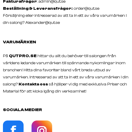
Fakturafrågor
:
admin@qut.se
Beställning & Leveransfrågor:
order@qut.se
Försäljning eller intresserad av att ta in ett av våra varumärken i
din salong?
Alexander@qut.se
VARUMÄRKEN
På
QUTPRO.SE
hittar du allt du behöver till salongen från
världens ledande varumärken till spännande nykomlingar inom
branchen! Hitta dina favoriter bland vårt breda utbud av
varumärken. Intresserad av att ta in ett av våra varumärken i din
salong?
Kontakta oss
så hjälper vi dig med exklusiva Priser och
Material för att kicka igång din verksamhet!
SOCIALA MEDIER