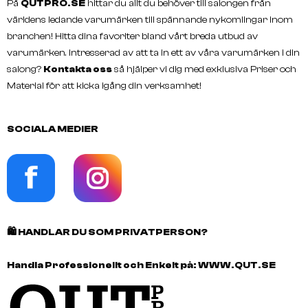
På
QUTPRO.SE
hittar du allt du behöver till salongen från
världens ledande varumärken till spännande nykomlingar inom
branchen! Hitta dina favoriter bland vårt breda utbud av
varumärken. Intresserad av att ta in ett av våra varumärken i din
salong?
Kontakta oss
så hjälper vi dig med exklusiva Priser och
Material för att kicka igång din verksamhet!
SOCIALA MEDIER
🛍️
HANDLAR DU SOM PRIVATPERSON?
Handla Professionellt och Enkelt på:
WWW.QUT.SE