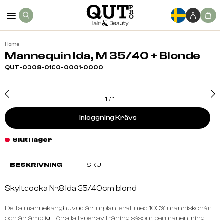
Home
Mannequin Ida, M 35/40 + Blonde
QUT-0008-0100-0001-0000
1
/
1
Inloggning Krävs
Slut i lager
BESKRIVNING
SKU
Skyltdocka Nr.8 Ida 35/40cm blond
Detta mannekänghuvud är implanterat med 100% människohår
och är lämpligt för alla typer av träning såsom permanentning,