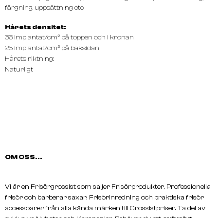
färgning, uppsättning etc.
Hårets densitet:
36 implantat/cm² på toppen och i kronan
25 implantat/cm² på baksidan
Hårets riktning:
Naturligt
OM OSS...
Vi är en Frisörgrossist som säljer Frisörprodukter, Professionella
frisör och barberar saxar, Frisörinredning och praktiska frisör
accessoarer från alla kända märken till Grossistpriser. Ta del av