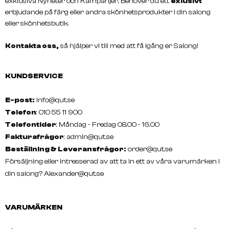
exklusiva Nyheter och Kampanjer, Behöver du ett
exlusivt
erbjudande på färg eller andra skönhetsprodukter i din salong
eller skönhetsbutik.
Kontakta oss,
så hjälper vi till med att få igång er Salong!
KUNDSERVICE
E-post:
info@qut.se
Telefon
: 010 55 11 900
Telefontider
: Måndag - Fredag 08.00 - 16.00
Fakturafrågor
:
admin@qut.se
Beställning & Leveransfrågor:
order@qut.se
Försäljning eller intresserad av att ta in ett av våra varumärken i
din salong?
Alexander@qut.se
VARUMÄRKEN