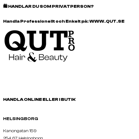
🛍️
HANDLAR DU SOM PRIVATPERSON?
Handla Professionellt och Enkelt på:
WWW.QUT.SE
HANDLA ONLINE ELLER I BUTIK
HELSINGBORG
Kanongatan 159
254 67 Helsingborg