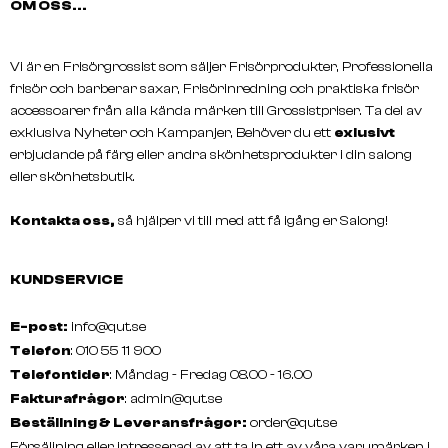
OM OSS...
JRL
SENSEI
Waste Blade Container - Yellow
Scissor Station, Black
Vi är en Frisörgrossist som säljer Frisörprodukter, Professionella
frisör och barberar saxar, Frisörinredning och praktiska frisör
accessoarer från alla kända märken till Grossistpriser. Ta del av
exklusiva Nyheter och Kampanjer, Behöver du ett
exlusivt
erbjudande på färg eller andra skönhetsprodukter i din salong
eller skönhetsbutik.
Kontakta oss,
så hjälper vi till med att få igång er Salong!
KUNDSERVICE
E-post:
info@qut.se
Telefon
: 010 55 11 900
Telefontider
: Måndag - Fredag 08.00 - 16.00
Fakturafrågor
:
admin@qut.se
Beställning & Leveransfrågor:
order@qut.se
Försäljning eller intresserad av att ta in ett av våra varumärken i