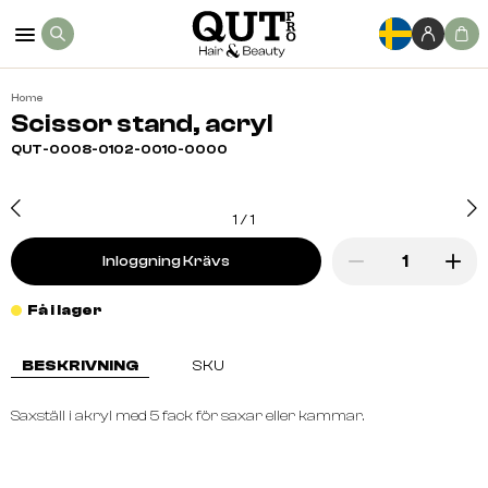
Home
Scissor stand, acryl
QUT-0008-0102-0010-0000
1
/
1
Inloggning Krävs
Få i lager
BESKRIVNING
SKU
Saxställ i akryl med 5 fack för saxar eller kammar.