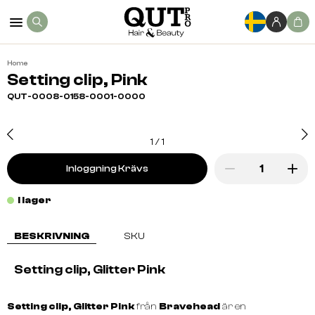
Home
Setting clip, Pink
QUT-0008-0158-0001-0000
1
/
1
Inloggning Krävs
I lager
BESKRIVNING
SKU
Setting clip, Glitter Pink
Setting clip, Glitter Pink
från
Bravehead
är en