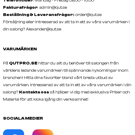
Telefontider
: Måndag - Fredag 08.00 - 16.00
Fakturafrågor
:
admin@qut.se
Beställning & Leveransfrågor:
order@qut.se
Försäljning eller intresserad av att ta in ett av våra varumärken i
din salong?
Alexander@qut.se
VARUMÄRKEN
På
QUTPRO.SE
hittar du allt du behöver till salongen från
världens ledande varumärken till spännande nykomlingar inom
branchen! Hitta dina favoriter bland vårt breda utbud av
varumärken. Intresserad av att ta in ett av våra varumärken i din
salong?
Kontakta oss
så hjälper vi dig med exklusiva Priser och
Material för att kicka igång din verksamhet!
SOCIALA MEDIER