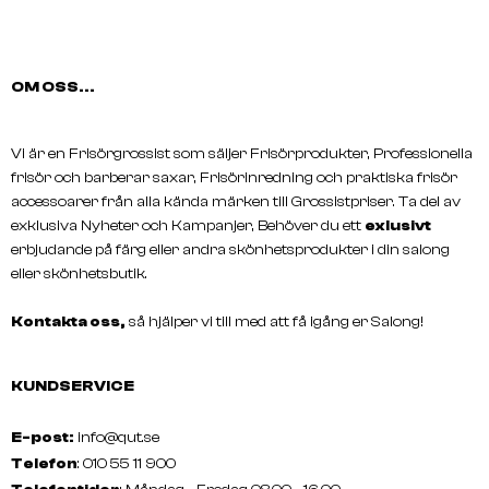
OM OSS...
MY PROFESSIONAL
MY PROFESSIONAL
My Claw Clip - Desert Beige
My Claw Clip - Coffee B
Vi är en Frisörgrossist som säljer Frisörprodukter, Professionella
frisör och barberar saxar, Frisörinredning och praktiska frisör
accessoarer från alla kända märken till Grossistpriser. Ta del av
exklusiva Nyheter och Kampanjer, Behöver du ett
exlusivt
erbjudande på färg eller andra skönhetsprodukter i din salong
eller skönhetsbutik.
Kontakta oss,
så hjälper vi till med att få igång er Salong!
KUNDSERVICE
E-post:
info@qut.se
Telefon
: 010 55 11 900