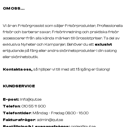
OM OSS...
Vi är en Frisörgrossist som säljer Frisörprodukter, Professionella
MATRIX
MATRIX
frisör och barberar saxar, Frisörinredning och praktiska frisör
HIGH AMPLIFY Shampoo
FOOD FOR SOFT Hydrati
accessoarer från alla kända märken till Grossistpriser. Ta del av
Shampoo
exklusiva Nyheter och Kampanjer, Behöver du ett
exlusivt
erbjudande på färg eller andra skönhetsprodukter i din salong
eller skönhetsbutik.
Kontakta oss,
så hjälper vi till med att få igång er Salong!
KUNDSERVICE
E-post:
info@qut.se
Telefon
: 010 55 11 900
Telefontider
: Måndag - Fredag 08.00 - 16.00
Fakturafrågor
:
admin@qut.se
Beställning & Leveransfrågor:
order@qut.se