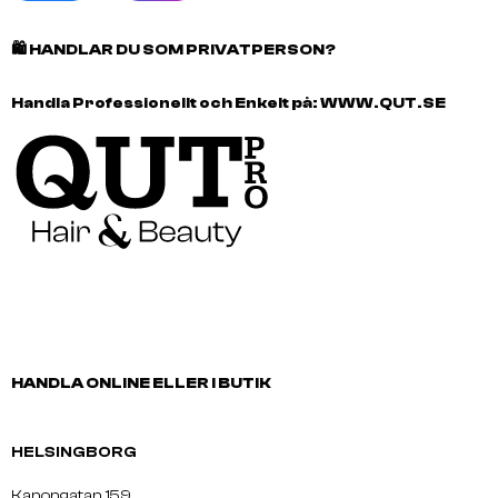
🛍️
HANDLAR DU SOM PRIVATPERSON?
Handla Professionellt och Enkelt på:
WWW.QUT.SE
HANDLA ONLINE ELLER I BUTIK
HELSINGBORG
Kanongatan 159