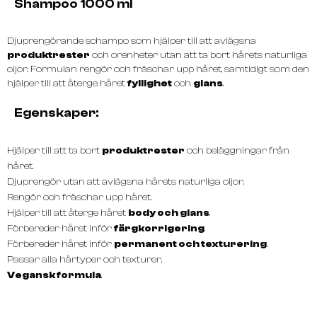
Shampoo 1000 ml
Djuprengörande schampo som hjälper till att avlägsna
produktrester
och orenheter utan att ta bort hårets naturliga
oljor. Formulan rengör och fräschar upp håret, samtidigt som den
hjälper till att återge håret
fyllighet
och
glans
.
Egenskaper:
Hjälper till att ta bort
produktrester
och beläggningar från
håret.
Djuprengör utan att avlägsna hårets naturliga oljor.
Rengör och fräschar upp håret.
Hjälper till att återge håret
body och glans
.
Förbereder håret inför
färgkorrigering
.
Förbereder håret inför
permanent och texturering
.
Passar alla hårtyper och texturer.
Vegansk formula
.