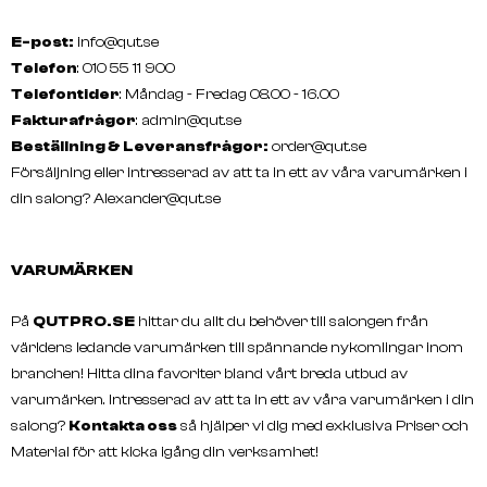
E-post:
info@qut.se
Telefon
: 010 55 11 900
Telefontider
: Måndag - Fredag 08.00 - 16.00
Fakturafrågor
:
admin@qut.se
Beställning & Leveransfrågor:
order@qut.se
Försäljning eller intresserad av att ta in ett av våra varumärken i
din salong?
Alexander@qut.se
VARUMÄRKEN
På
QUTPRO.SE
hittar du allt du behöver till salongen från
världens ledande varumärken till spännande nykomlingar inom
branchen! Hitta dina favoriter bland vårt breda utbud av
varumärken. Intresserad av att ta in ett av våra varumärken i din
salong?
Kontakta oss
så hjälper vi dig med exklusiva Priser och
Material för att kicka igång din verksamhet!