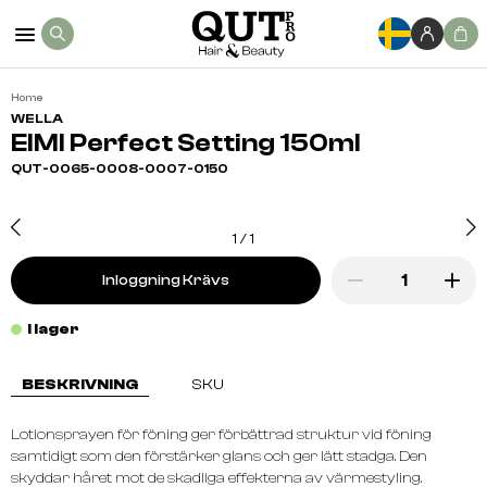
Home
WELLA
EIMI Perfect Setting 150ml
QUT-0065-0008-0007-0150
1
/
1
Inloggning Krävs
I lager
BESKRIVNING
SKU
Lotionsprayen för föning ger förbättrad struktur vid föning
samtidigt som den förstärker glans och ger lätt stadga. Den
skyddar håret mot de skadliga effekterna av värmestyling.