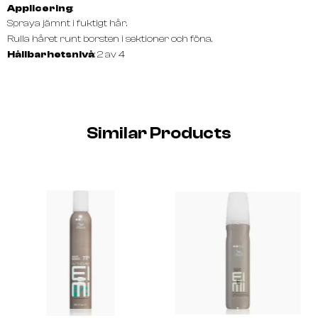
Applicering
:
Spraya jämnt i fuktigt hår.
Rulla håret runt borsten i sektioner och föna.
Hållbarhetsnivå
: 2 av 4
Similar Products