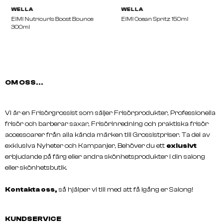
OM OSS...
WELLA
WELLA
EIMI Nutricurls Boost Bounce
EIMI Ocean Spritz 150ml
300ml
Vi är en Frisörgrossist som säljer Frisörprodukter, Professionella
frisör och barberar saxar, Frisörinredning och praktiska frisör
accessoarer från alla kända märken till Grossistpriser. Ta del av
exklusiva Nyheter och Kampanjer, Behöver du ett
exlusivt
erbjudande på färg eller andra skönhetsprodukter i din salong
eller skönhetsbutik.
Kontakta oss,
så hjälper vi till med att få igång er Salong!
KUNDSERVICE