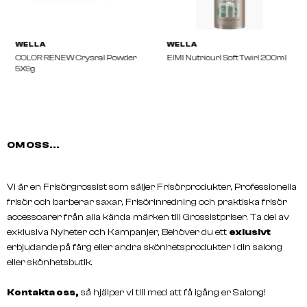
OM OSS...
WELLA
WELLA
COLOR RENEW Crysral Powder
EIMI Nutricurl Soft Twir
Vi är en Frisörgrossist som säljer Frisörprodukter, Professionella
5X9g
frisör och barberar saxar, Frisörinredning och praktiska frisör
accessoarer från alla kända märken till Grossistpriser. Ta del av
exklusiva Nyheter och Kampanjer, Behöver du ett
exlusivt
erbjudande på färg eller andra skönhetsprodukter i din salong
eller skönhetsbutik.
Kontakta oss,
så hjälper vi till med att få igång er Salong!