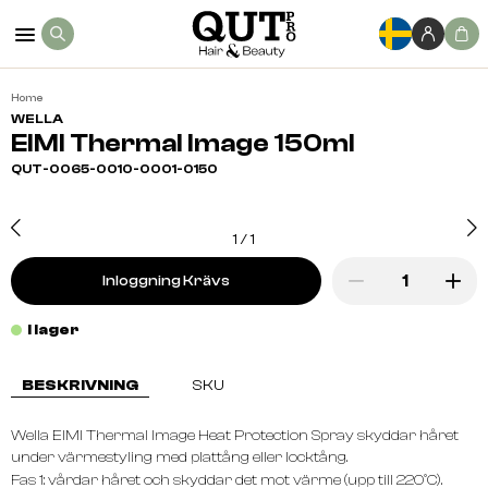
Home
WELLA
EIMI Thermal Image 150ml
QUT-0065-0010-0001-0150
1
/
1
Inloggning Krävs
I lager
BESKRIVNING
SKU
Wella EIMI Thermal Image Heat Protection Spray skyddar håret
under värmestyling med plattång eller locktång.
Fas 1: vårdar håret och skyddar det mot värme (upp till 220°C).