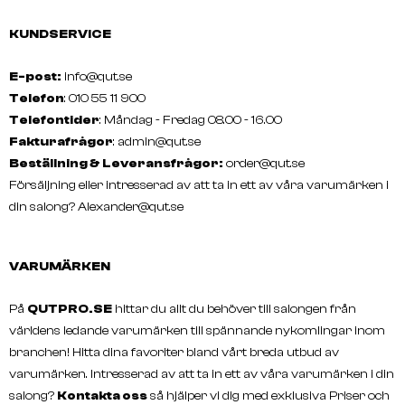
KUNDSERVICE
E-post:
info@qut.se
Telefon
: 010 55 11 900
Telefontider
: Måndag - Fredag 08.00 - 16.00
Fakturafrågor
:
admin@qut.se
Beställning & Leveransfrågor:
order@qut.se
Försäljning eller intresserad av att ta in ett av våra varumärken i
din salong?
Alexander@qut.se
VARUMÄRKEN
På
QUTPRO.SE
hittar du allt du behöver till salongen från
världens ledande varumärken till spännande nykomlingar inom
branchen! Hitta dina favoriter bland vårt breda utbud av
varumärken. Intresserad av att ta in ett av våra varumärken i din
salong?
Kontakta oss
så hjälper vi dig med exklusiva Priser och