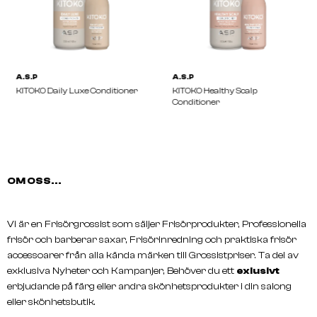
OM OSS...
Vi är en Frisörgrossist som säljer Frisörprodukter, Professionella
frisör och barberar saxar, Frisörinredning och praktiska frisör
accessoarer från alla kända märken till Grossistpriser. Ta del av
A.S.P
A.S.P
exklusiva Nyheter och Kampanjer, Behöver du ett
exlusivt
KITOKO Daily Luxe Conditioner
KITOKO Healthy Scalp
erbjudande på färg eller andra skönhetsprodukter i din salong
Conditioner
eller skönhetsbutik.