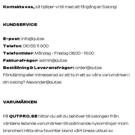
Kontakta oss,
så hjälper vi till med att få igång er Salong!
KUNDSERVICE
E-post:
info@qut.se
Telefon
: 010 55 11 900
Telefontider
: Måndag - Fredag 08.00 - 16.00
Fakturafrågor
:
admin@qut.se
Beställning & Leveransfrågor:
order@qut.se
Försäljning eller intresserad av att ta in ett av våra varumärken i
din salong?
Alexander@qut.se
VARUMÄRKEN
På
QUTPRO.SE
hittar du allt du behöver till salongen från
världens ledande varumärken till spännande nykomlingar inom
branchen! Hitta dina favoriter bland vårt breda utbud av