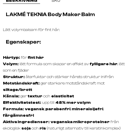
BESKRIVNING
SKU
LAKMÉ TEKNIA Body Maker Balm
Lätt volymbalsam för fint hår.
Egenskaper:
Hårtyp:
för
fint hår
Volym:
lätt formula som skapar en effekt av
fylligare hår
, lätt
som en fjäder
Struktur:
återfuktar och stärker hårets struktur inifrån
Motståndskraft:
ger starkare motståndskraft mot
slitage/brott
Känsla:
ger
textur
och
elasticitet
Effektivitetstest:
upp till
48% mer volym
Formula:
vegansk
,
parabenfri
,
mineraloljefri
,
färgämnesfri
Aktiva ingredienser:
veganska mikroproteiner
från
ekologisk
soja
och
ris
(naturligt alternativ till keratinkomplex)