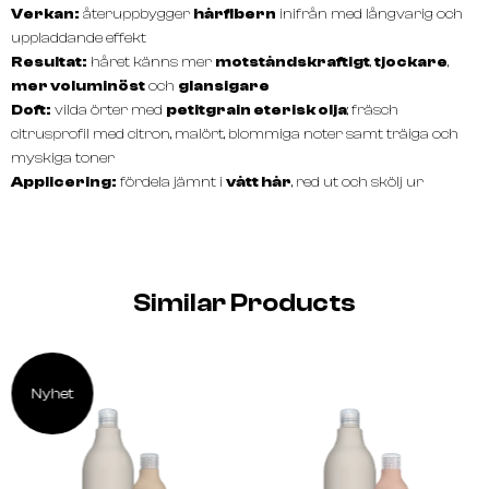
Verkan:
återuppbygger
hårfibern
inifrån med långvarig och
uppladdande effekt
Resultat:
håret känns mer
motståndskraftigt
,
tjockare
,
mer voluminöst
och
glansigare
Doft:
vilda örter med
petitgrain eterisk olja
; fräsch
citrusprofil med citron, malört, blommiga noter samt träiga och
myskiga toner
Applicering:
fördela jämnt i
vått hår
, red ut och skölj ur
Similar Products
Nyhet