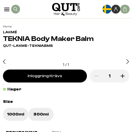
Home
LAKMÉ
TEKNIA Body Maker Balm
QUT-LAKME-TEKNIABMB
1
/
1
Inloggning Krävs
I lager
Size
1000ml
300ml