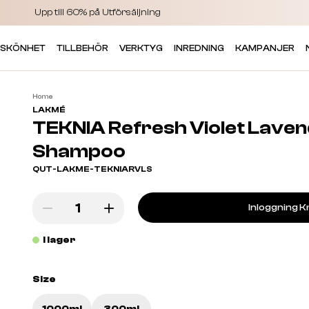
Upp till 60% på Utförsäljning
 SKÖNHET
TILLBEHÖR
VERKTYG
INREDNING
KAMPANJER
Home
LAKMÉ
TEKNIA Refresh Violet Lave
Shampoo
QUT-LAKME-TEKNIARVLS
Inloggning K
I lager
Size