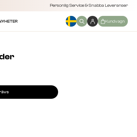
Personlig Service & Snabba Leveranser
NYHETER
Kundvagn
nder
rävs