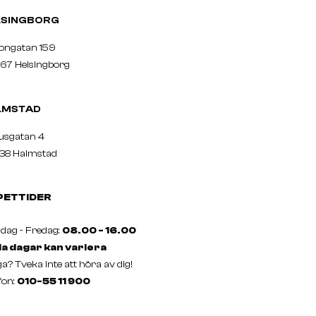
ELSINGBORG
nongatan 159
67 Helsingborg
LMSTAD
usgatan 4
38 Halmstad
PETTIDER
ag - Fredag:
08.00 - 16.00
a dagar kan variera
a? Tveka inte att höra av dig!
fon:
010-55 11 900