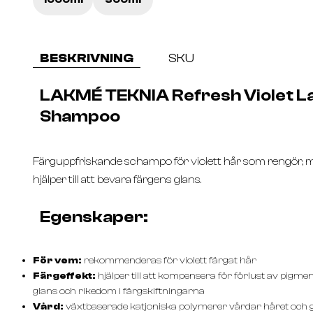
1000ml
300ml
BESKRIVNING
SKU
LAKMÉ TEKNIA Refresh Violet L
Shampoo
Färguppfriskande schampo för violett hår som rengör, 
hjälper till att bevara färgens glans.
Egenskaper:
För vem:
rekommenderas för violett färgat hår
Färgeffekt:
hjälper till att kompensera för förlust av pigme
glans och rikedom i färgskiftningarna
Vård:
växtbaserade katjoniska polymerer vårdar håret och gö