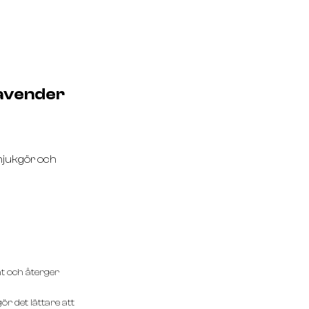
avender
mjukgör och
nt och återger
r det lättare att