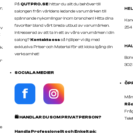
På
QUTPRO.SE
hittar du allt du behöver till
r,
H
salongen från världens ledande varumärken till
spännande nykomlingar inom branchen! Hitta dina
Ka
favoriter bland vårt breda utbud av varumärken.
254 
av
Intresserad av att ta in ett av våra varumärken i din
t
salong?
Kontakta oss
så hjälper vi dig med
HA
exklusiva Priser och Material för att kicka igång din
k.
verksamhet!
Boh
er
302 
SOCIALA MEDIER
ÖP
Månd
Röd
Fråg
🛍️
HANDLAR DU SOM PRIVATPERSON?
Tele
e
Handla Professionellt och Enkelt på: