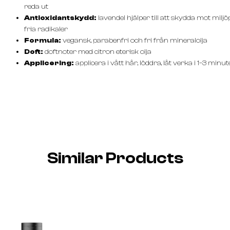
reda ut
Antioxidantskydd:
lavendel hjälper till att skydda mot mil
fria radikaler
Formula:
vegansk, parabenfri och fri från mineralolja
Doft:
doftnoter med citron eterisk olja
Applicering:
applicera i vått hår, löddra, låt verka i 1–3 minut
Similar Products