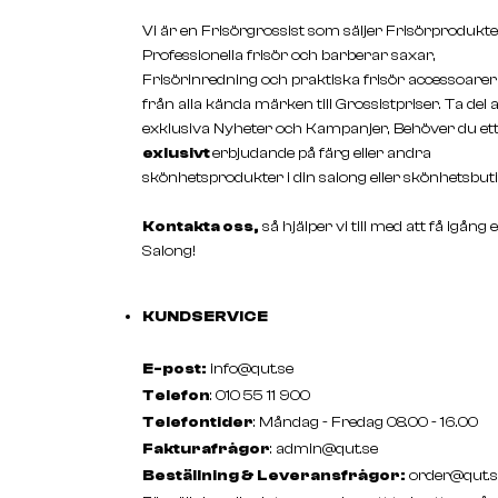
Vi är en Frisörgrossist som säljer Frisörprodukte
Professionella frisör och barberar saxar,
Frisörinredning och praktiska frisör accessoarer
från alla kända märken till Grossistpriser. Ta del 
exklusiva Nyheter och Kampanjer, Behöver du et
exlusivt
erbjudande på färg eller andra
skönhetsprodukter i din salong eller skönhetsbuti
Kontakta oss,
så hjälper vi till med att få igång 
Salong!
KUNDSERVICE
E-post:
info@qut.se
Telefon
: 010 55 11 900
Telefontider
: Måndag - Fredag 08.00 - 16.00
Fakturafrågor
:
admin@qut.se
Beställning & Leveransfrågor:
order@qut.s