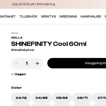
Upp till 60% på Utförsäljning
 SKÖNHET
TILLBEHÖR
VERKTYG
INREDNING
KAMPANJER
Home
WELLA
SHINEFINITY Cool 60ml
ShinefinityCool
Inloggning K
I lager
Color
04/12
04/65
05/98
06/71
07/1