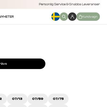
Personlig Service & Snabba Leveranser
NYHETER
Kundvagn
rävs
2
07/13
07/59
07/75