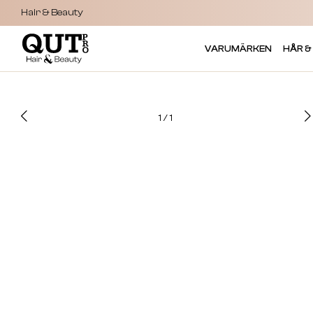
Hair & Beauty
VARUMÄRKEN
HÅR &
1
/
1