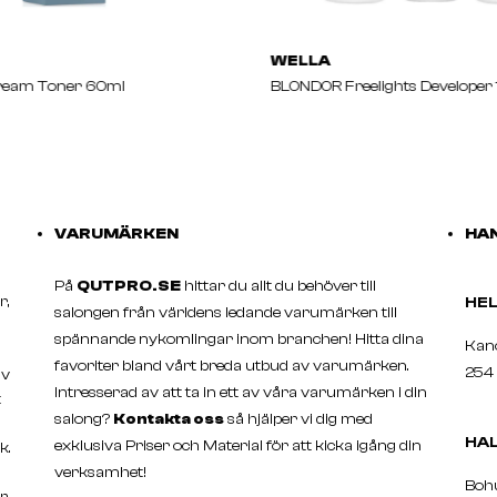
WELLA
eam Toner 60ml
BLONDOR Freelights Developer
VARUMÄRKEN
HAN
På
QUTPRO.SE
hittar du allt du behöver till
r,
H
salongen från världens ledande varumärken till
spännande nykomlingar inom branchen! Hitta dina
Ka
favoriter bland vårt breda utbud av varumärken.
254 
av
Intresserad av att ta in ett av våra varumärken i din
t
salong?
Kontakta oss
så hjälper vi dig med
HA
exklusiva Priser och Material för att kicka igång din
k.
verksamhet!
Boh
er