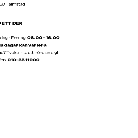
38 Halmstad
PETTIDER
ag - Fredag:
08.00 - 16.00
a dagar kan variera
a? Tveka inte att höra av dig!
fon:
010-55 11 900