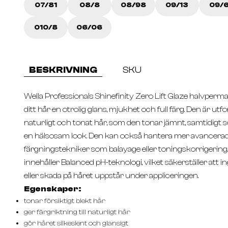
07/81
08/8
08/98
09/13
09/6
010/8
06/06
BESKRIVNING
SKU
Wella Professionals Shinefinity Zero Lift Glaze halvperm
ditt hår en otrolig glans, mjukhet och full färg. Den är ut
naturligt och tonat hår, som den tonar jämnt, samtidigt
en hälsosam look. Den kan också hantera mer avancera
färgningstekniker som balayage eller toningskorrigering
innehåller Balanced pH-teknologi, vilket säkerställer att 
eller skada på håret uppstår under appliceringen.
Egenskaper:
tonar försiktigt blekt hår
ger färgriktning till naturligt hår
gör håret silkeslent och glansigt