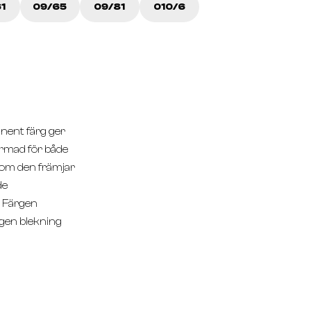
1
09/65
09/81
010/6
anent färg ger
formad för både
 som den främjar
de
. Färgen
ingen blekning