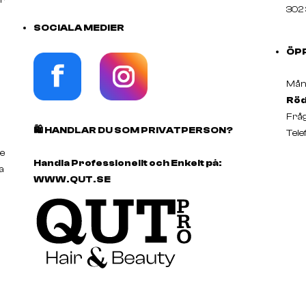
302 
SOCIALA MEDIER
ÖP
Månd
Röd
Fråg
🛍️
HANDLAR DU SOM PRIVATPERSON?
Tele
e
Handla Professionellt och Enkelt på:
a
WWW.QUT.SE