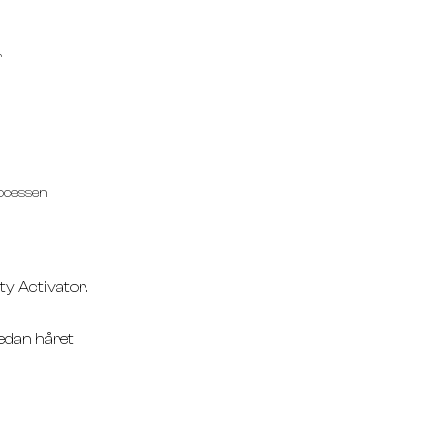
r
rocessen
ty Activator.
sedan håret