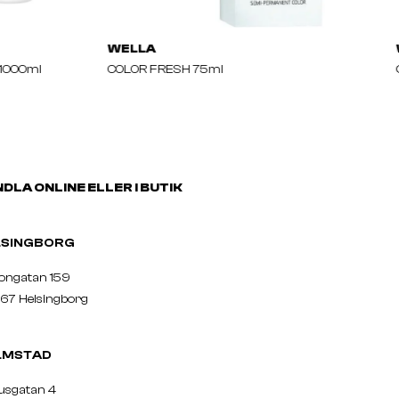
WELLA
 1000ml
COLOR FRESH 75ml
DLA ONLINE ELLER I BUTIK
ELSINGBORG
nongatan 159
67 Helsingborg
LMSTAD
usgatan 4