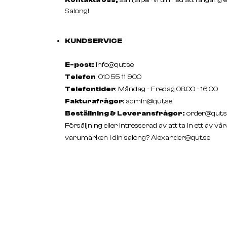
Salong!
KUNDSERVICE
E-post:
info@qut.se
Telefon
: 010 55 11 900
Telefontider
: Måndag - Fredag 08.00 - 16.00
Fakturafrågor
:
admin@qut.se
Beställning & Leveransfrågor:
order@qut.s
Försäljning eller intresserad av att ta in ett av vår
varumärken i din salong?
Alexander@qut.se