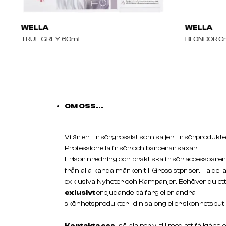
WELLA
WELLA
TRUE GREY 60ml
BLONDOR Cr
OM OSS...
Vi är en Frisörgrossist som säljer Frisörprodukte
Professionella frisör och barberar saxar,
Frisörinredning och praktiska frisör accessoarer
från alla kända märken till Grossistpriser. Ta del 
exklusiva Nyheter och Kampanjer, Behöver du et
exlusivt
erbjudande på färg eller andra
skönhetsprodukter i din salong eller skönhetsbuti
Kontakta oss,
så hjälper vi till med att få igång 