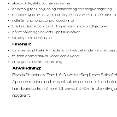
skadar inte, slätar ut hårsäckarna
är lämplig för uppljusning, balansering och färgkorrigering
appliceringen är bekväm och åtgärden varar bara 20 minute
gelkrämens konsistens droppar inte
tvättas diskret och förblir trogen den ursprungliga tonen
håret håller sig vackert i upp till 6 veckor
lämplig för alla hårtyper
Innehåll:
balanserad pH-teknik – reglerar pH-värdet under färgningsp
fri från ammoniak, silikoner och alkohol
en vegansk sammansättning
Användning:
Blanda Shinefinity Zero Lift Glaze hårfärg 1:1 med Shinefini
Applicera sedan med en applikator eller borste i torrt eller
handdukstorkat hår och låt verka i 10-20 minuter. Skölj 
noggrant.